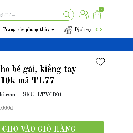
0
Trang sức phong thủy
Dịch vụ
Góc tư vấ
ho bé gái, kiềng tay
y 10k mã TL77
hi.com
SKU:
LTVCB01
.000₫
CHO VÀO GIỎ HÀNG