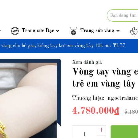
Trang sức Bạc
Trang sức vàng
 vàng cho bé gái, kiềng tay trẻ em vàng tây 10k mã TL77
Xem đánh giá
Vòng tay vàng c
trẻ em vàng tâ
Thương hiệu:
ngoctraianc
4.780.000₫
5.180
+