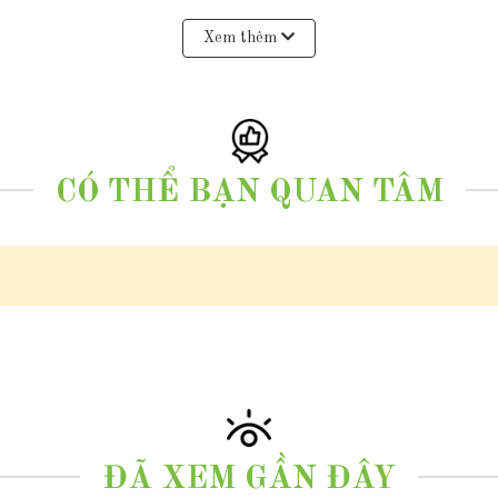
Xem thêm
huẩn vàng 10k và giấy cam kết thu mua lại sản phẩm vàng cũ
CÓ THỂ BẠN QUAN TÂM
 tay và chân cho bé, phù hợp đeo cho bé từ sơ sinh, 1 tuổi đến 12 tuổi
iản
é sơ sinh, bé từ 1 tuổi đến bé 12 tuổi; vòng tay trẻ em vàng; lắc tay vàng cho 
ĐÃ XEM GẦN ĐÂY