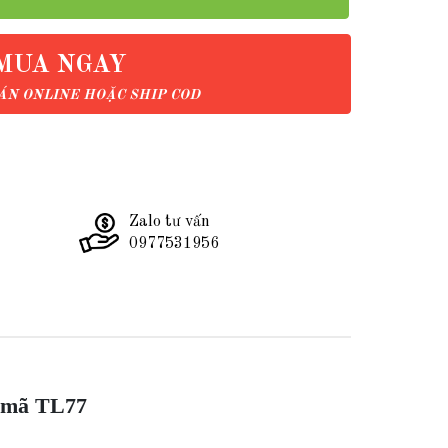
MUA NGAY
N ONLINE HOẶC SHIP COD
Zalo tư vấn
0977531956
k mã TL77