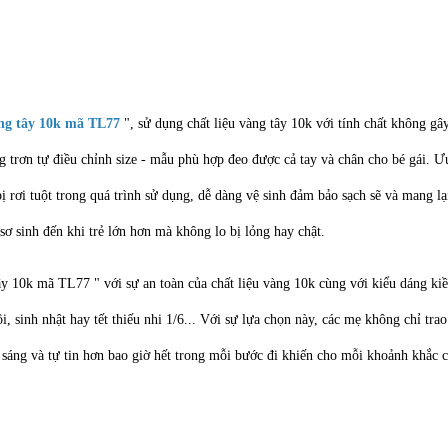
àng tây 10k mã TL77
", sử dụng chất liệu vàng tây 10k với tính chất không g
ng trơn tự điều chỉnh size - mẫu phù hợp đeo được cả tay và chân cho bé gái. 
ị rơi tuột trong quá trình sử dụng, dễ dàng vệ sinh đảm bảo sạch sẽ và mang l
 sơ sinh đến khi trẻ lớn hơn mà không lo bị lỏng hay chật.
tây 10k mã TL77 " với sự an toàn của chất liệu vàng 10k cùng với kiểu dáng ki
i, sinh nhật hay tết thiếu nhi 1/6... Với sự lựa chọn này, các mẹ không chỉ t
 sáng và tự tin hơn bao giờ hết trong mỗi bước đi khiến cho mỗi khoảnh khắc củ