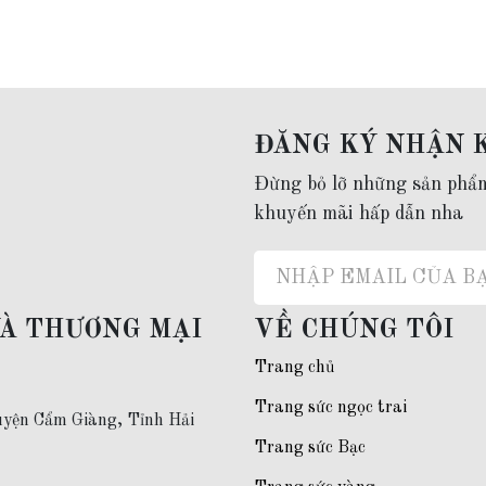
 code)
 đời
ĐĂNG KÝ NHẬN 
lo:
0977.53.1956
Đừng bỏ lỡ những sản phẩ
khuyến mãi hấp dẫn nha
VÀ THƯƠNG MẠI
VỀ CHÚNG TÔI
Trang chủ
Trang sức ngọc trai
yện Cẩm Giàng, Tỉnh Hải
Trang sức Bạc