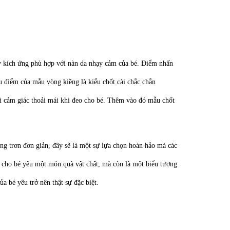
ây kích ứng phù hợp với nàn da nhạy cảm của bé. Điểm nhấn
Ưu điểm của mẫu vòng kiềng là kiểu chốt cài chắc chắn
ại cảm giác thoải mái khi đeo cho bé. Thêm vào đó mẫu chốt
ềng trơn đơn giản, đây sẽ là một sự lựa chọn hoàn hảo mà các
rao cho bé yêu một món quà vật chất, mà còn là một biểu tượng
a bé yêu trở nên thật sự đặc biệt.