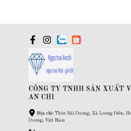
Giao hàng toàn quốc và thanh toán khi nhận được hàng ( ship
Bảo hành:
làm sạch sản phẩm ( bằng máy rung siêu âm) trọn
Bán sỉ trang sức bạc:
Khách hàng mua sỉ vui lòng liên hệ za
CÔNG TY TNHH SẢN XUẤT 
AN CHI
Địa chỉ:
Thôn Bái Dương, Xã Lương Điền, Hu
Dương, Việt Nam