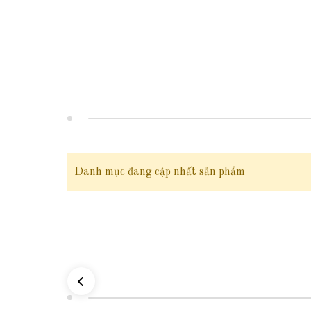
2. Thông tin sản phẩm:
Mã sản phẩm:
TL77
Chất liệu:
vàng tây 10 karat - có giấy đảm bảo chất lượng c
Trọng lượng:
7 phân 7 li vàng 10k = 2.8875g vàng 10k
Bản rộng:
3mm
Danh mục đang cập nhất sản phẩm
Kích thước:
freesize - tự điều chỉnh size, có thể đeo được cả
Kiểu dáng:
Vòng tay vàng
cho bé gái dạng kiềng trơn đơn g
Đối tượng sử dụng:
vòng tay vàng cho bé gái; vòng tay cho b
Đóng gói:
sản phẩm có hộp đựng sang trọng đi kèm