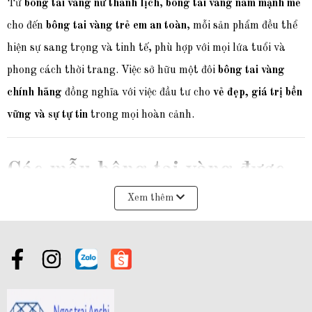
Từ
bông tai vàng nữ thanh lịch
,
bông tai vàng nam mạnh mẽ
cho đến
bông tai vàng trẻ em an toàn
, mỗi sản phẩm đều thể
hiện sự sang trọng và tinh tế, phù hợp với mọi lứa tuổi và
phong cách thời trang. Việc sở hữu một đôi
bông tai vàng
chính hãng
đồng nghĩa với việc đầu tư cho
vẻ đẹp, giá trị bền
vững và sự tự tin
trong mọi hoàn cảnh.
Các mẫu bông tai vàng được
Xem thêm
ưa chuộng hiện nay
Bông tai bằng vàng
là mẫu
trang sức bằng vàng
đeo tai được
thiết kế đa dạng để đáp ứng mọi nhu cầu về giới tính, độ
tuổi,
thẩm mỹ
,
cá tính
, đến
ý nghĩa phong thủy
.