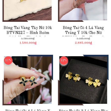
Bông Tai Vàng Tây Nữ 10k
Bông Tai Cỏ 4 Lá Vàng
BTVN227 – Hình Bướm
Trắng Ý 10k Cho Nữ
Đích Vặn Thanh Lịch
BTV222 – Trẻ Trung &
1.780.000₫
3.185.000₫
Hiện Đại, Mang Phong Cách
1.580.000₫
2.885.000₫
Italy
11%
12%