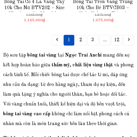
Bông Tai Cỏ 4 Lá Vàng Tây
Bông Tai Tròn Vàng Trắng
10k Cho Nữ BTV202 – Size
10k Cho Bé BTVCB03 –
Nhỏ 6mm, Đủ Màu Sắc,
Chắc Chắn, An Toàn &
1.365.000₫
1.275.000₫
Chốt Vặn Bền
Thoải Mái Khi Đeo
1.165.000₫
1.075.000₫
1
2
3
...
12
Bộ sưu tập
bông tai vàng
tại
Ngọc Trai Anchi
mang đến sự
kết hợp hoàn hảo giữa
thẩm mỹ, chất liệu vàng thật
và phong
cách tinh tế. Mỗi chiếc bông tai được chế tác tỉ mỉ, đáp ứng
nhu cầu đa dạng: từ đeo hằng ngày, tham dự sự kiện, đến
làm quà tặng ý nghĩa cho người thân, bạn bè hoặc đối tác.
Với vàng chuẩn tuổi, thiết kế hiện đại và độ bền vượt trội,
bông tai vàng cao cấp
không chỉ làm nổi bật phong cách cá
nhân mà còn là món trang sức bền lâu theo thời gian.