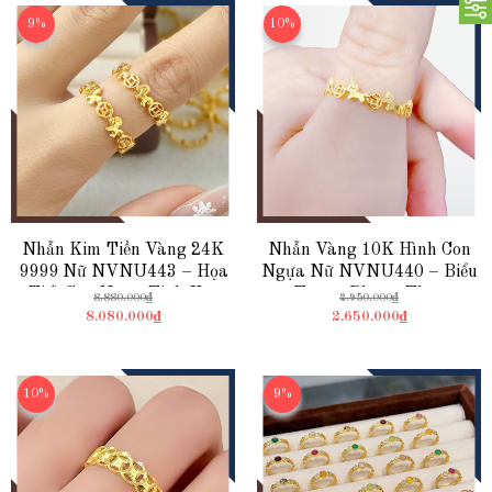
9%
10%
Nhẫn Kim Tiền Vàng 24K
Nhẫn Vàng 10K Hình Con
9999 Nữ NVNU443 – Họa
Ngựa Nữ NVNU440 – Biểu
Tiết Con Ngựa Tinh Xảo
Tượng Phong Thuỷ
8.880.000₫
2.950.000₫
8.080.000₫
2.650.000₫
10%
9%