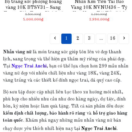
Bộ trang sức phượng hoàng
Nhẫn Kim Tiền Tài Bảo
vàng 10K BTSV31– Sang
Vàng 10K NVNU436 – Tỳ
Trọng, Biểu Tượng Phú Quý
Hưu Ngậm Túi Tiền Đính
5.500.000₫
4.190.000₫
& Quyền Lực
Đá Moonstone – Mẫu Mới
5.000.000₫
3.890.000₫
2026
1
2
3
...
16
Nhẫn vàng nữ
là món trang sức giúp tôn lên vẻ đẹp thanh
lịch, sang trọng và thể hiện gu thẩm mỹ riêng của phái đẹp.
Tại
Ngọc Trai Anchi
, bạn có thể lựa chọn hơn 299 mẫu nhẫn
vàng nữ đẹp với nhiều chất liệu như vàng 18K, vàng 24K,
vàng trắng và các thiết kế đính ngọc trai, đá quý cao cấp.
Bộ sưu tập được cập nhật liên tục theo xu hướng mới nhất,
phù hợp cho nhiều nhu cầu như đeo hằng ngày, dự tiệc, đính
hôn, kỷ niệm hoặc làm quà tặng. Tất cả sản phẩm đều được
kiểm định chất lượng
,
bảo hành rõ ràng
và
hỗ trợ giao hàng
toàn quốc
. Khám phá ngay những mẫu nhẫn vàng nữ bán
chạy được yêu thích nhất hiện nay t
ại
Ngọc Trai Anchi
.