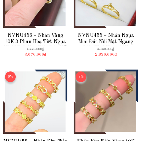
NVNU456 – Nhẫn Vàng
NVNU455 – Nhẫn Ngựa
10K 3 Phân Hoạ Tiết Ngựa
Mini Đúc Nổi Mặt Ngang
Mini 3D & Kim Tiền Đúc Nổi
Liền Khối Vàng 10K
2.970.000₫
3.130.000₫
2.670.000₫
2.830.000₫
9%
8%