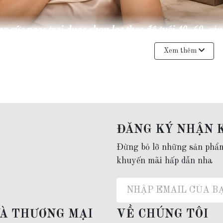
Xem thêm
g sức ngọc trai cho mẹ phù hợp nhất với phụ nữ 40–60 tuổi, nên
y. Nếu bạn cần một món quà thanh lịch, dễ phối đồ và không lỗi
hợp nhất với:
ĐĂNG KÝ NHẬN 
 từ 40–trên 60 tuổi
Đừng bỏ lỡ những sản phẩ
ười đang tìm quà tặng sang trọng, tinh tế
khuyến mãi hấp dẫn nha
ười muốn chọn nhanh, không cần hiểu quá sâu
họn khi:
VÀ THƯƠNG MẠI
VỀ CHÚNG TÔI