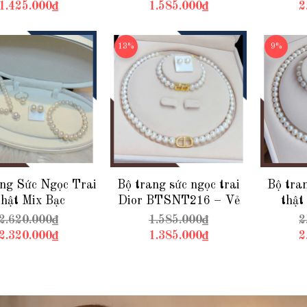
Sang Trọng Vượt
– Thanh Lịch & Nữ
Thanh 
1.425.000₫
1.585.000₫
2
Thời Gian
Tính
13%
9%
ng Sức Ngọc Trai
Bộ trang sức ngọc trai
Bộ tran
hật Mix Bạc
Dior BTSNT216 – Vẻ
thật
T217 – Thanh
đẹp thanh lịch, chuẩn
BTSNT2
2.620.000₫
1.585.000₫
2
ết & Quý Phái
phong cách quý cô hiện
hoàn 
2.320.000₫
1.385.000₫
2
đại