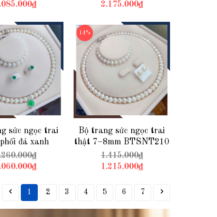
Lịch & Tinh Tế
ngày 8/3, 20/10
.085.000₫
2.175.000₫
14%
g sức ngọc trai
Bộ trang sức ngọc trai
 phối đá xanh
thật 7–8mm BTSNT210
15 – Lựa chọn
– Nhiều màu lựa chọn
.260.000₫
1.415.000₫
hảo cho quý cô
theo phong cách
.060.000₫
1.215.000₫
1
2
3
4
5
6
7