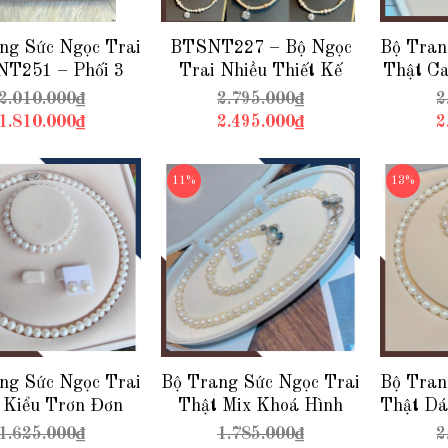
ng Sức Ngọc Trai
BTSNT227 – Bộ Ngọc
Bộ Tran
T251 – Phối 3
Trai Nhiều Thiết Kế
Thật Ca
stel Trẻ Trung &
Trong Một Mã, Chọn
Mạ Và
2.010.000₫
2.795.000₫
2
Thanh Lịch
Riêng Từng Set Theo
Tr
1.810.000₫
2.495.000₫
2
Phong Cách
B
11%
13%
ng Sức Ngọc Trai
Bộ Trang Sức Ngọc Trai
Bộ Tran
 Kiểu Trơn Đơn
Thật Mix Khoá Hình
Thật Dá
BTSNT221 – Tinh
Hoa 5 Cánh BTSNT220
Bạc
1.625.000₫
1.785.000₫
2