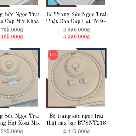
g Sức Ngọc Trai
Bộ Trang Sức Ngọc Trai
o Cấp Mix Khoá
Thật Cao Cấp Hạt To 9–
ng Đính Ngọc
10mm Kiểu Trơn Đơn
.765.000₫
3.690.000₫
ai Nổi Bật
Giản BTSNT225
.465.000₫
3.390.000₫
TSNT226
12%
g Sức Ngọc Trai
Bộ trang sức ngọc trai
ng Hạt Xoài Mix
thật mix bạc BTSNT218
 BTSNT219 –
– món quà ý nghĩa cho
.385.000₫
2.475.000₫