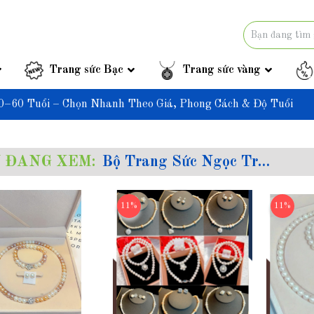
Trang sức Bạc
Trang sức vàng
0–60 Tuổi – Chọn Nhanh Theo Giá, Phong Cách & Độ Tuổi
 ĐANG XEM:
Bộ Trang Sức Ngọc Trai Cho Mẹ 40–60 Tuổi – Chọn Nhanh Theo Giá, Phong Cách & Độ Tuổi
11%
11%