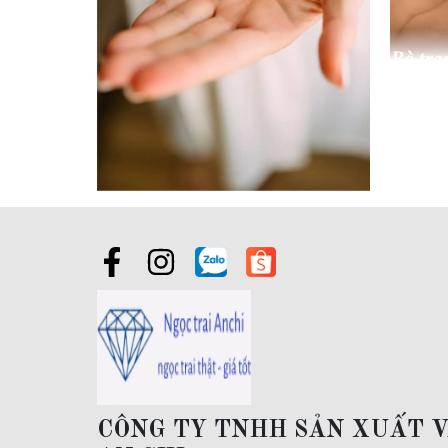
Bộ tran
hằng ngà
👉 Phù 
Mẹ
Ng
Ng
✔ Nên c
CÔNG TY TNHH SẢN XUẤT 