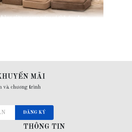
 chọn size 8–10mm để vừa sang trọng vừa dễ đeo
 mốt, đây là lựa chọn an toàn và phù hợp nhất.
KHUYẾN MÃI
m và chương trình
ĐĂNG KÝ
THÔNG TIN