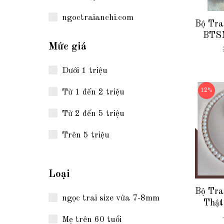
ngoctraianchi.com
Bộ Tra
BTSN
Mức giá
Màu Pa
Dưới 1 triệu
12%
Từ 1 đến 2 triệu
Từ 2 đến 5 triệu
Trên 5 triệu
Loại
Bộ Tra
ngọc trai size vừa 7-8mm
Thật
Giản 
Mẹ trên 60 tuổi