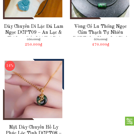
Dây Chuyền Di Lặc Đá Lam
Vòng Cổ Lu Thống Ngọc
Ngọc DCPT09 – An Lạc &
Cẩm Thạch Tự Nhiên
Tài Lộc, Đẩy Lùi Xui Rủi
DCPT12 – Mang Lại Bình
350.000₫
570.000₫
An, Thuận Lợi, Suôn Sẻ
250.000₫
470.000₫
14%
Mặt Dây Chuyền Hồ Ly
Phúc Lộc Tình DCPT08 –