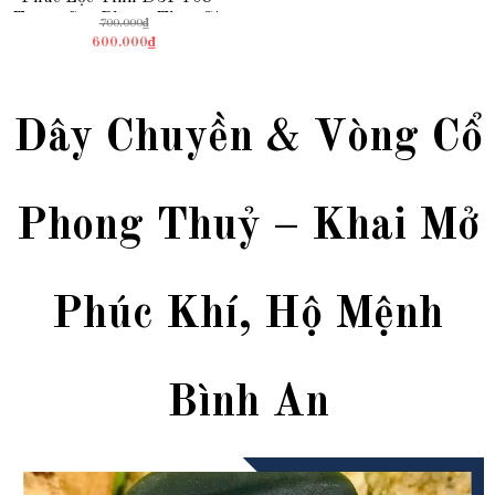
Trang Sức Phong Thuỷ Gieo
700.000₫
Nhân Duyên, Gặt Tiền Tài
600.000₫
Dây Chuyền & Vòng Cổ
Phong Thuỷ – Khai Mở
Phúc Khí, Hộ Mệnh
Bình An