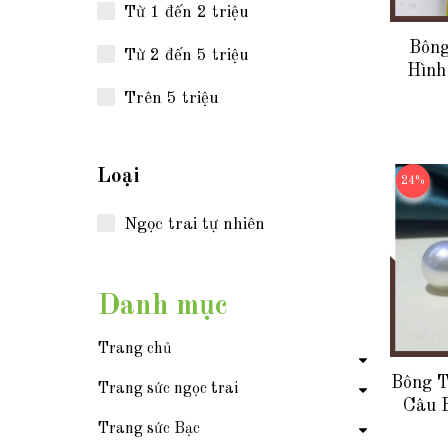
Từ 1 đến 2 triệu
Bông
Từ 2 đến 5 triệu
Hình
Tím
Trên 5 triệu
Loại
24%
Ngọc trai tự nhiên
Danh mục
Trang chủ
Bông T
Trang sức ngọc trai
Câu 
BTNT1
Trang sức Bạc