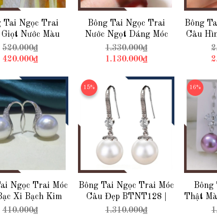
 Tai Ngọc Trai
Bông Tai Ngọc Trai
Bông Ta
 Giọt Nước Màu
Nước Ngọt Dáng Móc
Câu Hì
 Dáng Móc Câu
Câu Hình Cỏ 4 Lá
| Ngọc
520.000₫
1.330.000₫
2
BTNT152
BTNT150
420.000₫
1.130.000₫
2
15%
16%
ai Ngọc Trai Móc
Bông Tai Ngọc Trai Móc
Bông 
Bạc Xi Bạch Kim
Câu Đẹp BTNT128 |
Thật Mà
39 | Ngọc Trai
Ngọc Trai Thật
Móc C
410.000₫
1.310.000₫
1