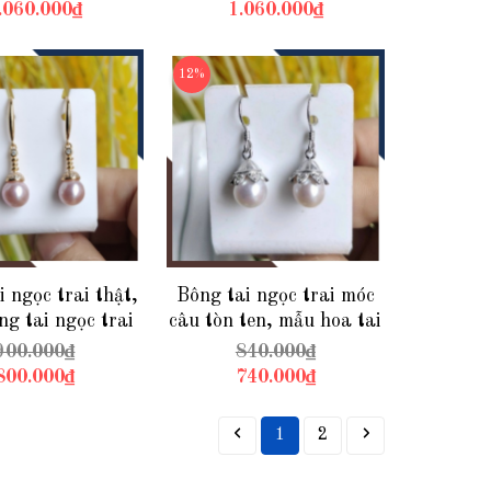
p BTNT117
.060.000₫
1.060.000₫
12%
i ngọc trai thật,
Bông tai ngọc trai móc
g tai ngọc trai
câu tòn ten, mẫu hoa tai
 móc câu mới đẹp
ngọc trai thật đẹp sang
900.000₫
840.000₫
rọng cho nữ mã
trọng cho nữ mã
800.000₫
740.000₫
116TT78
K90TT78
1
2