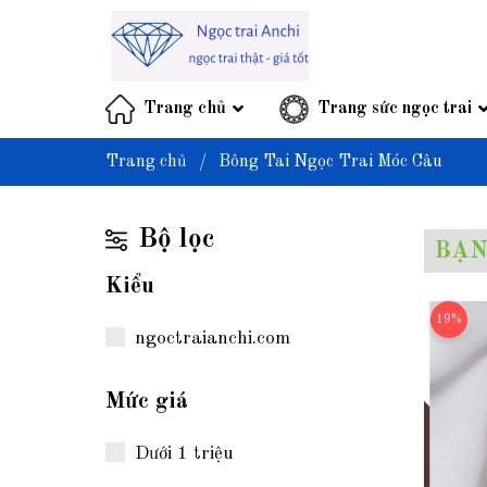
Trang chủ
Trang sức ngọc trai
Trang chủ
/
Bông Tai Ngọc Trai Móc Câu
Bộ lọc
BẠN
Kiểu
19%
ngoctraianchi.com
Mức giá
Dưới 1 triệu