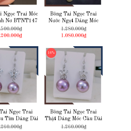
i Ngọc Trai Móc
Bông Tai Ngọc Trai
nh Nơ BTNT147
Nước Ngọt Dáng Móc
 Trai Nước Ngọt
Câu Bạc Xi Bạch Kim
.500.000₫
1.280.000₫
BTNT141
.200.000₫
1.080.000₫
16%
Tai Ngọc Trai
Bông Tai Ngọc Trai
u Tím Dáng Dài
Thật Dáng Móc Câu Dài
âu Hình Bướm
Màu Tím BTNT110
.260.000₫
1.260.000₫