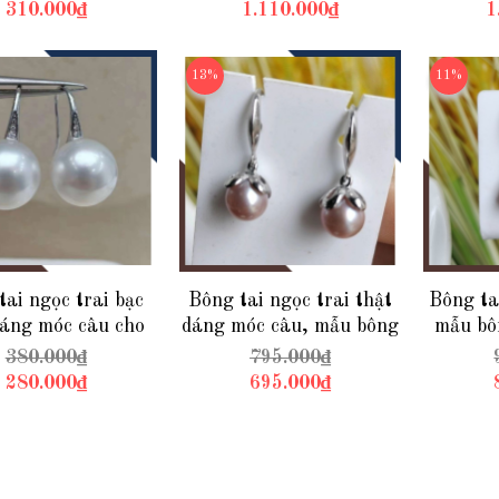
Nước Ngọt
Đẹ
310.000₫
1.110.000₫
1
13%
11%
tai ngọc trai bạc
Bông tai ngọc trai thật
Bông ta
dáng móc câu cho
dáng móc câu, mẫu bông
mẫu bôn
p mã K35TD1011
tai ngọc trai mới đẹp
tòn ten
380.000₫
795.000₫
sang trọng cho nữ mã
sang t
280.000₫
695.000₫
K66TT78
K