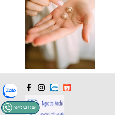
0977531956
1. 