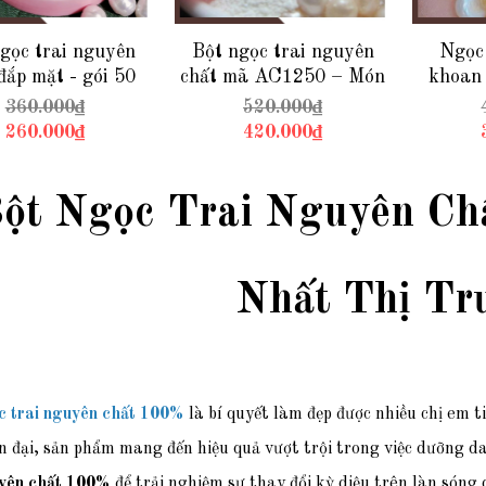
gọc trai nguyên
Bột ngọc trai nguyên
Ngọc 
đắp mặt - gói 50
chất mã AC1250 – Món
khoan 
gram
quà từ biển cả cho làn da
bảo đặt
360.000₫
520.000₫
và sức khỏe
tượng, l
260.000₫
420.000₫
mã AC
ột Ngọc Trai Nguyên Ch
Nhất Thị Tr
c trai nguyên chất 100%
là bí quyết làm đẹp được nhiều chị em t
ện đại, sản phẩm mang đến hiệu quả vượt trội trong việc dưỡng
uyên chất 100%
để trải nghiệm sự thay đổi kỳ diệu trên làn sóng 