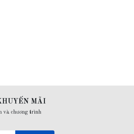
KHUYẾN MÃI
m và chương trình
ọc Trai Nguyên Chất