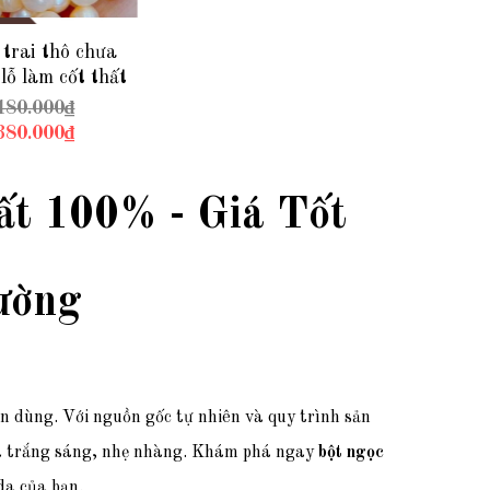
trai thô chưa
lỗ làm cốt thất
 bát hương, yểm
480.000₫
àm bột ngọc trai
380.000₫
1250 - bán Sỉ
toàn quốc
ất 100% - Giá Tốt
ường
in dùng. Với nguồn gốc tự nhiên và quy trình sản
 da trắng sáng, nhẹ nhàng. Khám phá ngay
bột ngọc
da của bạn.