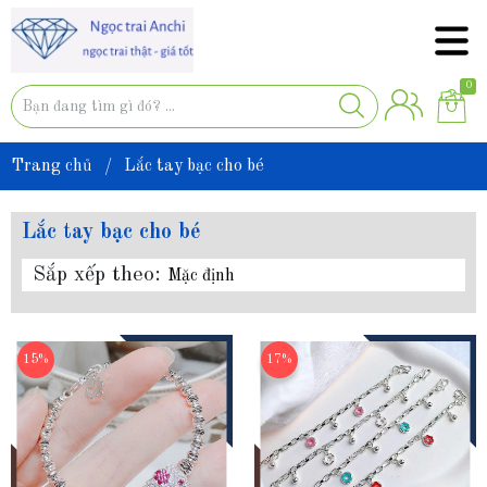
0
Trang chủ
/
Lắc tay bạc cho bé
Lắc tay bạc cho bé
Sắp xếp theo:
Mặc định
15%
17%