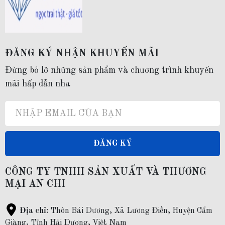
Mã sản phẩm
: NVN133
Chất liệu
: Vàng tây 10k - có giấy kiểm định tuổi
vàng
ĐĂNG KÝ NHẬN KHUYẾN MÃI
Đừng bỏ lỡ những sản phẩm và chương trình khuyến
Kích thước
: Đủ size
mãi hấp dẫn nha
Kiểu dáng
:
Nhẫn vàng tây nữ
nhiều mẫu đính hột đá
nhô cao trẻ trung phù hợp làm nhẫn cầu hôn, quà
tặng người yêu, bạn gái
.
ĐĂNG KÝ
Đối tượng sử dụng
:
Nhẫn cầu hôn
;
Nhẫn vàng
tặng
CÔNG TY TNHH SẢN XUẤT VÀ THƯƠNG
người yêu, bạn gái trong những dịp đặc biệt như kỷ
MẠI AN CHI
niệm ngày yêu, Valentine, ngày 8 3, ngày 20 10, sinh
Địa chỉ:
Thôn Bái Dương, Xã Lương Điền, Huyện Cẩm
nhật, ...
Giàng, Tỉnh Hải Dương, Việt Nam