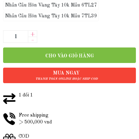
Nhẫn Cầu Hôn Vàng Tây 10k Mẫu 6TL27
Nhẫn Cầu Hôn Vàng Tây 10k Mẫu 7TL39
+
–
CHO VÀO GIỎ HÀNG
MUA NGAY
THANH TOÁN ONLINE HOẶC SHIP COD
1 đổi 1
Free shipping
> 500,000 vnđ
COD