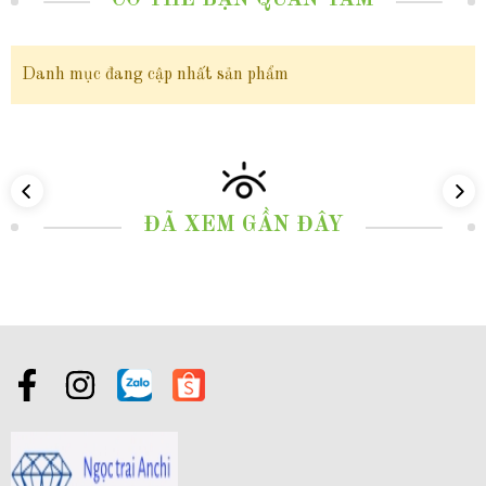
CÓ THỂ BẠN QUAN TÂM
Danh mục đang cập nhất sản phẩm
1. Thông Tin Sản
ĐÃ XEM GẦN ĐÂY
Phẩm Nhẫn Cầu Hôn Vàng
Tây 10k Tặng Người Yêu
Nhiều Mẫu Đẹp Mã NVN133