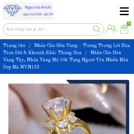
0
Trang chủ
/
Nhẫn Cầu Hôn Vàng – Tượng Trưng Lời Hứa
Trọn Đời & Khoảnh Khắc Thăng Hoa
/
Nhẫn Cầu Hôn
Vàng Tây, Nhẫn Vàng Nữ 10k Tặng Người Yêu Nhiều Mẫu
Đẹp Mã NVN133