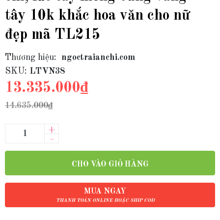
tây 10k khắc hoa văn cho nữ
đẹp mã TL215
Thương hiệu:
ngoctraianchi.com
SKU:
LTVN38
13.335.000₫
14.635.000₫
+
–
CHO VÀO GIỎ HÀNG
MUA NGAY
THANH TOÁN ONLINE HOẶC SHIP COD