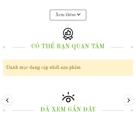
10k, mẫu thiết kế này không chỉ tạo nên một vẻ ngoài sang trọng, cuốn hút
Xem thêm
cho phái đẹp mà còn tạo cảm giác thoải mái khi đeo và dễ dàng kết hợp với
nhiều loại trang phục khác nhau, từ trang phục hàng ngày, trang phục dạo
phố cho đến trang phục công sở hay trang phục dự tiệc. Khi đeo chiếc lắc
CÓ THỂ BẠN QUAN TÂM
tay này mang lại một vẻ đẹp nhẹ nhàng, thanh lịch và không gian cho
những cô nàng có phong cách đằm thắm tỏa ra một năng lượng tích cực và
Danh mục đang cập nhất sản phẩm
lãng mạn , thu hút mọi ánh nhìn xung quanh.
Với mức giá dưới 10 triệu, Sản phẩm " Vòng tay vàng nữ trơn 2 chỉ, lắc
tay kiềng cứng vàng tây 10k khắc hoa văn cho nữ đẹp mã TL215 " - không
ĐÃ XEM GẦN ĐÂY
chỉ là một lựa chọn hoàn hảo cho những ai muốn tỏa sáng với vẻ ngoài
sang trọng và đẳng cấp, mà còn là một món quà ý nghĩa, sang trọng dành
tặng cho những người phụ nữ quan trọng trong cuộc sống, như người yêu,