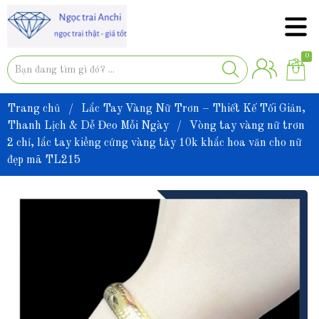
0
Trang chủ
/
Lắc Tay Vàng Nữ Trơn – Thiết Kế Tối Giản,
Thanh Lịch & Dễ Đeo Mỗi Ngày
/
Vòng tay vàng nữ trơn
2 chỉ, lắc tay kiềng cứng vàng tây 10k khắc hoa văn cho nữ
đẹp mã TL215