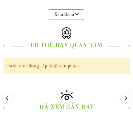
trọng lượng 1.5 chỉ vàng 10k, mẫu thiết kế này không chỉ tạo nên một vẻ
Xem thêm
ngoài sang trọng, cuốn hút cho phái đẹp mà còn tạo cảm giác thoải mái khi
đeo và dễ dàng kết hợp với nhiều loại trang phục khác nhau, từ trang phục
hàng ngày, trang phục dạo phố cho đến trang phục công sở hay trang phục
CÓ THỂ BẠN QUAN TÂM
dự tiệc. Khi đeo chiếc lắc tay này mang lại một vẻ đẹp nhẹ nhàng, thanh
lịch và không gian cho những cô nàng có phong cách đằm thắm tỏa ra một
Danh mục đang cập nhất sản phẩm
năng lượng tích cực và lãng mạn , thu hút mọi ánh nhìn xung quanh.
Với mức giá tầm 7 triệu, Sản phẩm " Vòng tay vàng nữ trơn bản vuông,
lắc tay kiềng cứng 1.5 chỉ vàng tây 10k cho nữ đẹp mã TL158 " - không
ĐÃ XEM GẦN ĐÂY
chỉ là một lựa chọn hoàn hảo cho những ai muốn tỏa sáng với vẻ ngoài
sang trọng và đẳng cấp, mà còn là một món quà ý nghĩa, sang trọng dành
tặng cho những người phụ nữ quan trọng trong cuộc sống, như người yêu,