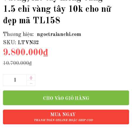
1.5 chỉ vàng tây 10k cho nữ
đẹp mã TL158
Thương hiệu:
ngoctraianchi.com
SKU:
LTVN32
9.800.000₫
10.700.000₫
+
–
CHO VÀO GIỎ HÀNG
MUA NGAY
THANH TOÁN ONLINE HOẶC SHIP COD