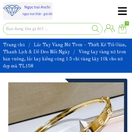
0
Trang chủ
/
Lắc Tay Vàng Nữ Trơn – Thiết Kế Tối Giản,
Thanh Lịch & Dễ Đeo Mỗi Ngày
/
Vòng tay vàng nữ trơn
bản vuông, lắc tay kiềng cứng 1.5 chỉ vàng tây 10k cho nữ
đẹp mã TL158