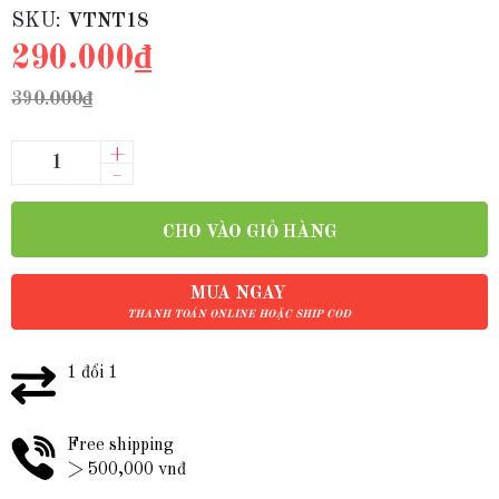
SKU:
VTNT18
290.000₫
390.000₫
+
–
CHO VÀO GIỎ HÀNG
MUA NGAY
THANH TOÁN ONLINE HOẶC SHIP COD
1 đổi 1
Free shipping
> 500,000 vnđ