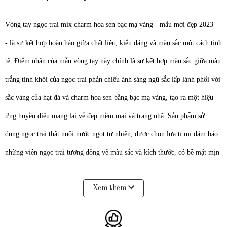
Vòng tay ngọc trai mix charm hoa sen bạc mạ vàng - mẫu mới đẹp 2023
- là sự kết hợp hoàn hảo giữa chất liệu, kiểu dáng và màu sắc một cách tinh
tế. Điểm nhấn của mẫu vòng tay này chính là sự kết hợp màu sắc giữa màu
trắng tinh khôi của ngọc trai phản chiếu ánh sáng ngũ sắc lấp lánh phối với
sắc vàng của hạt đá và charm hoa sen bằng bạc mạ vàng, tạo ra một hiệu
ứng huyền diệu mang lại vẻ đẹp mềm mại và trang nhã. Sản phẩm sử
dụng ngọc trai thật nuôi nước ngọt tự nhiên, được chọn lựa tỉ mỉ đảm bảo
những viên ngọc trai tương đồng về màu sắc và kích thước, có bề mặt mịn
màng bóng loáng, hiếm vết sinh trưởng, cùng với charm hoa sen bằng bạc
Xem thêm
mạ vàng 3 lớp phủ nano làm tăng thêm giá trị, độ bền, vẻ sang trọng và
quý phái cho sản phẩm.