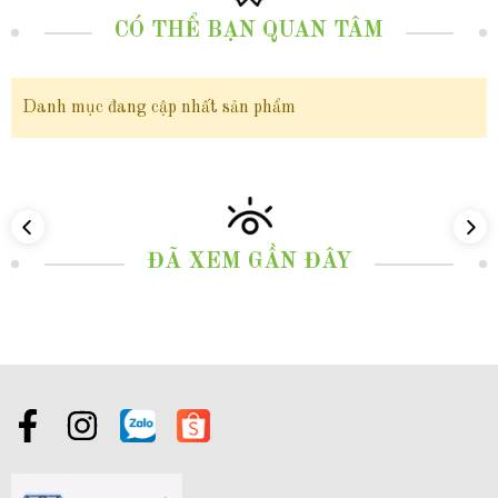
Vòng tay ngọc trai mix charm hoa sen bạc mạ vàng - mẫu mới đẹp
CÓ THỂ BẠN QUAN TÂM
2023, với sự lấp lánh nhẹ nhàng của ngọc trai thật và bi bạc mang lại cảm
giác tinh tế, duyên dáng và nữ tính, có thể dễ dàng phối hợp với nhiều mẫu
Danh mục đang cập nhất sản phẩm
trang phục khác nhau như trang phục trang phục hàng ngày, công sở
hay trang phục dự tiệc... là lựa chọn hoàn hảo tạo ra một điểm nhấn quyến
rũ và sang trọng làm tôn lên vẻ đẹp tự nhiên và quý phái giúp phụ nữ tự
tin thể hiện vẻ đẹp của mình. Sản phẩm không chỉ là sự đầu tư thông minh
ĐÃ XEM GẦN ĐÂY
cho vẻ đẹp cá nhân mà còn là còn là một món quà giá trị và có ý nghĩa mà
bạn có thể lựa chọn để dành tặng cho những người thân yêu như một lời
chúc, lời mong cầu bình an, sức khỏe đến những người mà bạn yêu quý.
--------------------------------------