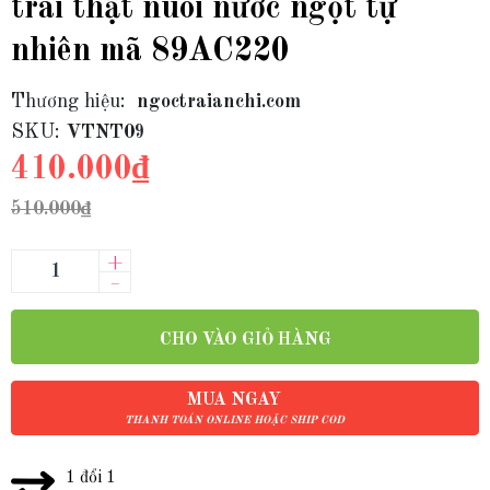
trai thật nuôi nước ngọt tự
nhiên mã 89AC220
Thương hiệu:
ngoctraianchi.com
SKU:
VTNT09
410.000₫
510.000₫
+
–
CHO VÀO GIỎ HÀNG
MUA NGAY
THANH TOÁN ONLINE HOẶC SHIP COD
1 đổi 1