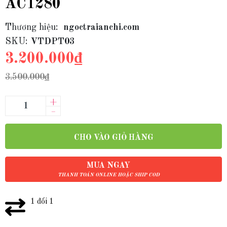
AC1280
Thương hiệu:
ngoctraianchi.com
SKU:
VTDPT03
3.200.000₫
3.500.000₫
+
–
CHO VÀO GIỎ HÀNG
MUA NGAY
THANH TOÁN ONLINE HOẶC SHIP COD
1 đổi 1