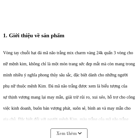
1. Giới thiệu về sản phẩm
Vòng tay chuỗi hạt đá mã não trắng mix charm vàng 24k quấn 3 vòng cho
nữ mệnh kim, không chỉ là một món trang sức đẹp mắt mà còn mang trong
mình nhiều ý nghĩa phong thủy sâu sắc, đặc biệt dành cho những người
phụ nữ thuộc mệnh Kim. Đá mã não trắng được xem là biểu tượng của
sự thịnh vượng mang lại may mắn, giải trừ rủi ro, xui xẻo, hỗ trợ cho công
việc kinh doanh, buôn bán vượng phát, suôn sẻ, bình an và may mắn cho
gia chủ.
Đặc biệt đối với người mệnh Kim, màu trắng của mã não trắng
tượng trưng cho thuộc tính Kim, chúng tạo nên sự tương hợp và bổ trợ
Xem thêm