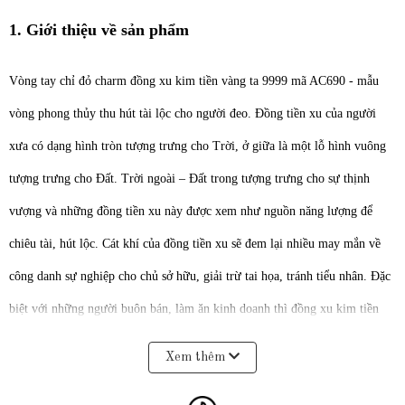
1. Giới thiệu về sản phẩm
Vòng tay chỉ đỏ charm đồng xu kim tiền vàng ta 9999 mã AC690 - mẫu
vòng phong thủy thu hút tài lộc cho người đeo.
Đồng tiền xu của người
xưa có dạng hình tròn tượng trưng cho Trời, ở giữa là một lỗ hình vuông
tượng trưng cho Đất. Trời ngoài – Đất trong tượng trưng cho sự thịnh
vượng và những đồng tiền xu này được xem như nguồn năng lượng để
chiêu tài, hút lộc. Cát khí của đồng tiền xu sẽ đem lại nhiều may mắn về
công danh sự nghiệp cho chủ sở hữu, giải trừ tai họa, tránh tiểu nhân. Đặc
biệt với những người buôn bán, làm ăn kinh doanh thì đồng xu kim tiền
giúp việc làm ăn trở nên thuận lợi, may mắn và thành công.
Xem thêm
Quý khách có thể mua sản phẩm " Vòng tay chỉ đỏ vàng 24k, vòng charm