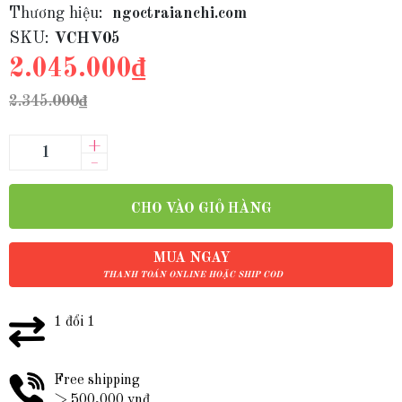
Thương hiệu:
ngoctraianchi.com
SKU:
VCHV05
2.045.000₫
2.345.000₫
+
–
CHO VÀO GIỎ HÀNG
MUA NGAY
THANH TOÁN ONLINE HOẶC SHIP COD
1 đổi 1
Free shipping
> 500,000 vnđ