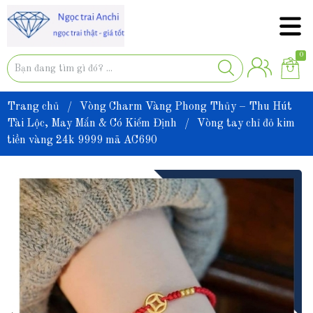
0
Trang chủ
/
Vòng Charm Vàng Phong Thủy – Thu Hút
Tài Lộc, May Mắn & Có Kiểm Định
/
Vòng tay chỉ đỏ kim
tiền vàng 24k 9999 mã AC690