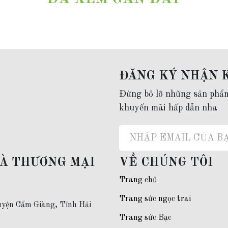
tay vàng 2 chỉ nữ, lắc tay vàng nữ trơn, vòng tay vàng trơn
 code)
ĐĂNG KÝ NHẬN 
 đời
Đừng bỏ lỡ những sản phẩ
khuyến mãi hấp dẫn nha
alo:
0977.53.1956
VÀ THƯƠNG MẠI
VỀ CHÚNG TÔI
Trang chủ
Trang sức ngọc trai
yện Cẩm Giàng, Tỉnh Hải
Trang sức Bạc