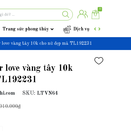
0
Trang sức phong thủy
Dịch vụ
Góc tư vấ
r love vàng tây 10k cho nữ đẹp mã TL192231
r love vàng tây 10k
 TL192231
hi.com
SKU:
LTVN64
010.000₫
1