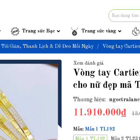
Trang sức Bạc
Trang sức vàng
 Tối Giản, Thanh Lịch & Dễ Đeo Mỗi Ngày
/
Vòng tay Cartie
Xem đánh giá
Vòng tay Cartie
cho nữ đẹp mã
Thương hiệu:
ngoctraianc
11.910.000₫
13.
Mẫu:
Mẫu 1 TL192
Mẫu 1 TL192
Mẫu 2 TL23