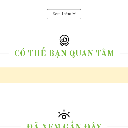
Xem thêm
huẩn vàng 10k và giấy cam kết thu mua lại sản phẩm vàng cũ
CÓ THỂ BẠN QUAN TÂM
 10k
àng 10k
hắn qua zalo
0977.53.1956
ĐÃ XEM GẦN ĐÂY