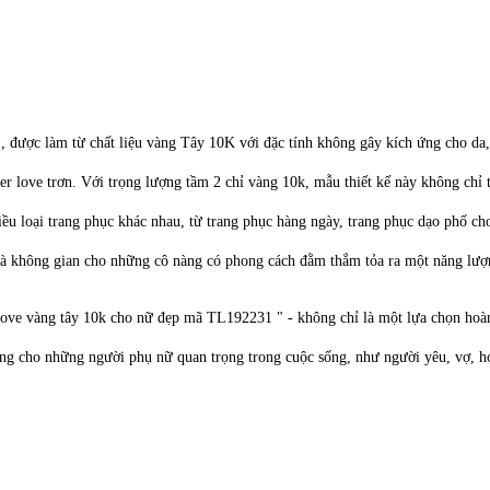
 được làm từ chất liệu vàng Tây 10K với đặc tính không gây kích ứng cho da,
tier love trơn. Với trọng lượng tầm 2 chỉ vàng 10k, mẫu thiết kế này không chỉ
iều loại trang phục khác nhau, từ trang phục hàng ngày, trang phục dạo phố ch
 và không gian cho những cô nàng có phong cách đằm thắm tỏa ra một năng lượ
 love vàng tây 10k cho nữ đẹp mã TL192231 " - không chỉ là một lựa chọn hoà
ặng cho những người phụ nữ quan trọng trong cuộc sống, như người yêu, vợ, h