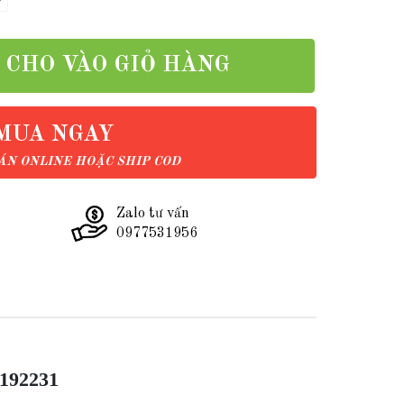
CHO VÀO GIỎ HÀNG
MUA NGAY
N ONLINE HOẶC SHIP COD
Zalo tư vấn
0977531956
L192231