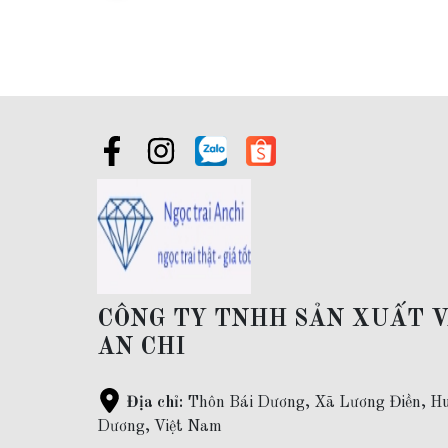
Đối tượng sử dụng:
Lắc tay vàng nữ, vòng tay vàng nữ, lắc 
Đóng gói:
sản phẩm có hộp đựng sang trọng đi kèm
Giao hàng toàn quốc và thanh toán khi nhận được hàng ( ship
Bảo hành:
làm sạch sản phẩm ( bằng máy rung siêu âm) trọn
Bán sỉ trang sức vàng:
Khách hàng mua sỉ vui lòng liên hệ z
CÔNG TY TNHH SẢN XUẤT 
AN CHI
Địa chỉ:
Thôn Bái Dương, Xã Lương Điền, Hu
Dương, Việt Nam