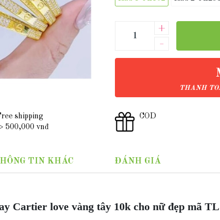
+
–
THANH TOÁ
ree shipping
COD
 500,000 vnđ
HÔNG TIN KHÁC
ĐÁNH GIÁ
ay Cartier love vàng tây 10k cho nữ đẹp mã T