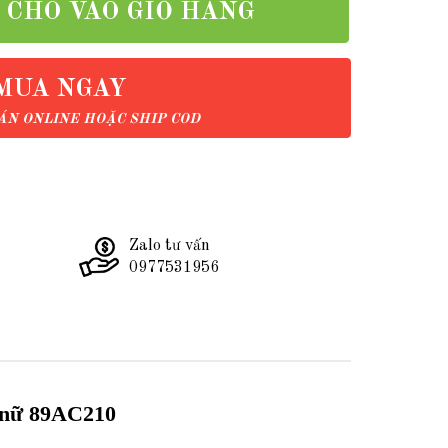
CHO VÀO GIỎ HÀNG
MUA NGAY
N ONLINE HOẶC SHIP COD
Zalo tư vấn
0977531956
o nữ 89AC210