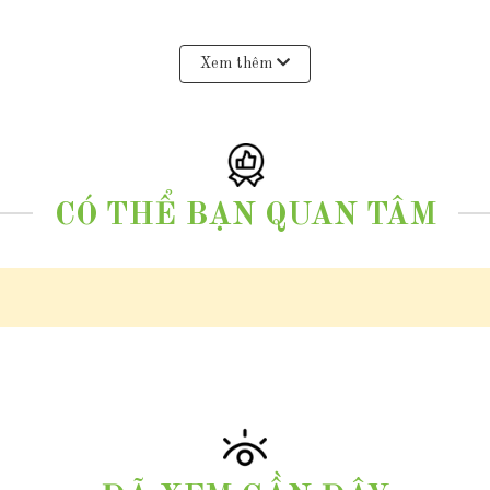
Xem thêm
CÓ THỂ BẠN QUAN TÂM
u đen ánh tím, xà cừ dày, có vết sinh trưởng tự nhiên