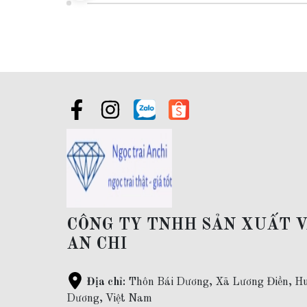
Đối tượng sử dụng:
Vòng cổ
ngọc trai mặc áo dài
đẹp cho 
Đóng gói:
sản phẩm có hộp đựng sang trọng đi kèm
Giao hàng toàn quốc và thanh toán khi nhận được hàng
Bảo hành xâu xỏ lại chuỗi vòng, vệ sinh, làm sạch viên ngọc 
Bỏ sỉ ngọc trai:
Khách hàng mua sỉ vui lòng liên hệ qua zal
CÔNG TY TNHH SẢN XUẤT 
AN CHI
Địa chỉ:
Thôn Bái Dương, Xã Lương Điền, Hu
Dương, Việt Nam