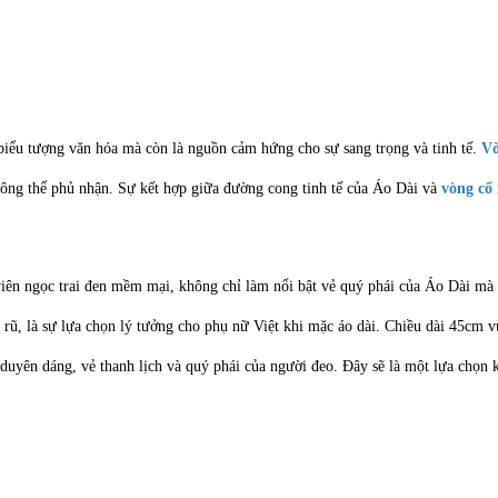
biểu tượng văn hóa mà còn là nguồn cảm hứng cho sự sang trọng và tinh tế.
Vò
hông thể phủ nhận. Sự kết hợp giữa đường cong tinh tế của Áo Dài và
vòng cổ 
iên ngọc trai đen mềm mại, không chỉ làm nổi bật vẻ quý phái của Áo Dài mà cò
 rũ, là sự lựa chọn lý tưởng cho phụ nữ Việt khi mặc áo dài. Chiều dài 45cm v
ự duyên dáng, vẻ thanh lịch và quý phái của người đeo. Đây sẽ là một lựa chọn