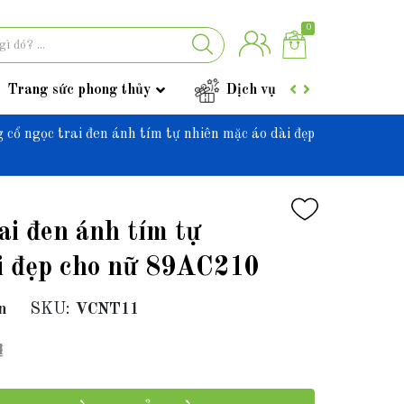
0
Trang sức phong thủy
Dịch vụ
Góc tư vấ
 cổ ngọc trai đen ánh tím tự nhiên mặc áo dài đẹp
ai đen ánh tím tự
ài đẹp cho nữ 89AC210
n
SKU:
VCNT11
₫