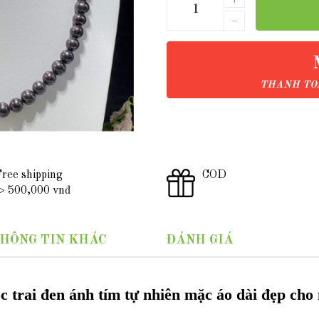
–
THANH TOÁ
ree shipping
COD
 500,000 vnđ
HÔNG TIN KHÁC
ĐÁNH GIÁ
c trai đen ánh tím tự nhiên mặc áo dài đẹp ch