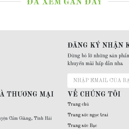
ĐÃ XEM GẦN ĐÂY
nữ, vòng cổ ngọc trai cho phụ nữ trung niên,
vòng cổ ngọc trai cho mẹ
ĐĂNG KÝ NHẬN 
không thời hạn.
Đừng bỏ lỡ những sản phẩ
o
0967.66.77.96
khuyến mãi hấp dẫn nha
VÀ THƯƠNG MẠI
VỀ CHÚNG TÔI
Trang chủ
Trang sức ngọc trai
yện Cẩm Giàng, Tỉnh Hải
Trang sức Bạc