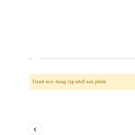
2. Thông tin sản phẩm
Mã sản phẩm:
89CH250
Chất liệu:
Ngọc trai thật
nuôi nước ngọt tự nhiên, size 8ly - 9ly, mà
Khóa vặn - hợp kim cao cấp không đen xỉn
Danh mục đang cập nhất sản phẩm
Dây cáp bến bỉ
Kích thước:
dài 45cm
Kiểu dáng:
Vòng cổ ngọc trai đe
khóa vặn đơn đơn giản