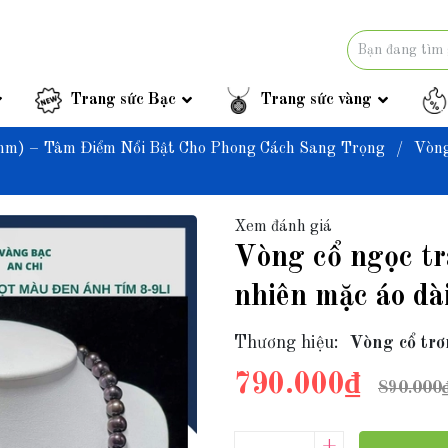
Trang sức Bạc
Trang sức vàng
mm) – Tâm Điểm Nổi Bật Cho Phong Cách Sang Trọng
/
Vòng
Xem đánh giá
Vòng cổ ngọc tr
nhiên mặc áo d
Thương hiệu:
Vòng cổ trơ
790.000₫
890.000
+