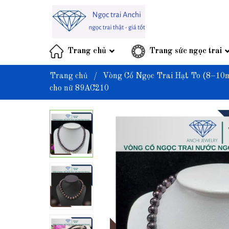
Trang chủ
Trang sức ngọc trai
Trang chủ
/
Vòng Cổ Ngọc Trai Hạt To (8–10
cho nữ 89AC210