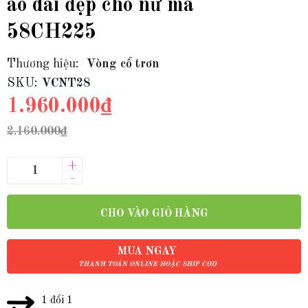
áo dài đẹp cho nữ mã
58CH225
Thương hiệu:
Vòng cổ trơn
SKU:
VCNT28
1.960.000₫
2.160.000₫
+
–
CHO VÀO GIỎ HÀNG
MUA NGAY
THANH TOÁN ONLINE HOẶC SHIP COD
1 đổi 1