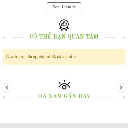
nổi bật sự duyên dáng, vẻ thanh lịch và quý phái của người đeo. Đây sẽ là
Xem thêm
một lựa chọn không thể bỏ qua cho những ai đang tìm kiếm sự sang trọng
và đẳng cấp trong trang phục của mình.
CÓ THỂ BẠN QUAN TÂM
--------------------------------------
Danh mục đang cập nhất sản phẩm
2. Thông tin sản phẩm
Mã sản phẩm:
58CH280
Chất liệu:
ĐÃ XEM GẦN ĐÂY
Ngọc trai thật
nuôi nước ngọt tự nhiên, màu trắng, xà cừ dày, bề mặt
bóng mịn, hiếm vết sinh trưởng