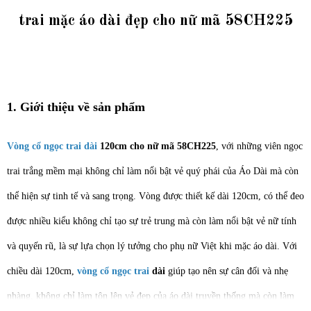
trai mặc áo dài đẹp cho nữ mã 58CH225
1. Giới thiệu về sản phẩm
Vòng cổ ngọc trai dài
120cm cho nữ mã 58CH225
, với những viên ngọc
trai trắng mềm mại không chỉ làm nổi bật vẻ quý phái của Áo Dài mà còn
thể hiện sự tinh tế và sang trọng. Vòng được thiết kế dài 120cm, có thể đe
o
được nhiều kiểu không chỉ tạo sự trẻ trung mà còn làm nổi bật vẻ nữ tính
và quyến rũ, là sự lựa chọn lý tưởng cho phụ nữ Việt khi mặc áo dài. Với
chiều dài 120cm,
vòng cổ ngọc trai
dài
giúp tạo nên sự cân đối và nhẹ
nhàng, không chỉ làm tôn lên vẻ đẹp của áo dài truyền thống mà còn làm