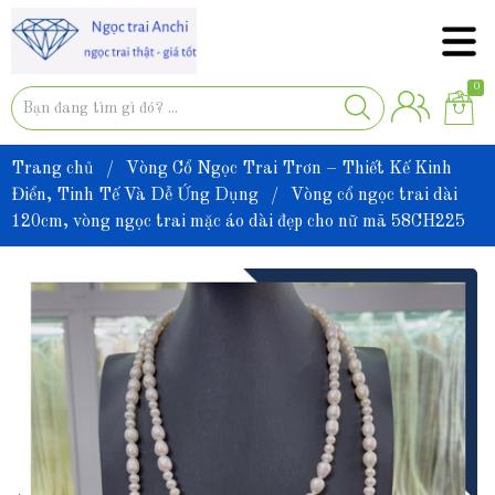
0
Trang chủ
/
Vòng Cổ Ngọc Trai Trơn – Thiết Kế Kinh
Điển, Tinh Tế Và Dễ Ứng Dụng
/
Vòng cổ ngọc trai dài
120cm, vòng ngọc trai mặc áo dài đẹp cho nữ mã 58CH225