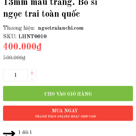
13mm màu trắng. Bỏ sỉ
ngọc trai toàn quốc
Thương hiệu:
ngoctraianchi.com
SKU:
LHNT0010
400.000₫
500.000₫
+
–
CHO VÀO GIỎ HÀNG
MUA NGAY
THANH TOÁN ONLINE HOẶC SHIP COD
1 đổi 1