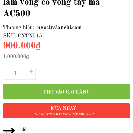
làm vòng cổ vòng tay mã
AC500
Thương hiệu:
ngoctraianchi.com
SKU:
CNTNL15
900.000₫
1.000.000₫
+
–
CHO VÀO GIỎ HÀNG
MUA NGAY
THANH TOÁN ONLINE HOẶC SHIP COD
1 đổi 1