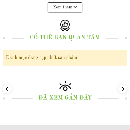
2. Thông tin sản phẩm
Xem thêm
Mã sản phẩm:
AC500
Đơn giá:
giá / 1 chuỗi
CÓ THỂ BẠN QUAN TÂM
Quy cách đóng gói:
dài 36cm/ 1 chuỗi
Danh mục đang cập nhất sản phẩm
Loại ngọc trai:
Ngọc trai thật nuôi nước ngọt tự nhiên cao cấp
Chất lượng:
Ngọc trai cao cấp có lớp xà cừ dày, bề mặt mịn màng bóng
loáng, hiếm vết sinh trưởng
ĐÃ XEM GẦN ĐÂY
Hình dáng:
Hạt tròn
Màu sắc:
màu trắng tự nhiên