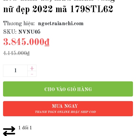
nữ đẹp 2022 mã 1798TL62
Thương hiệu:
ngoctraianchi.com
SKU:
NVNU05
3.845.000₫
4.145.000₫
+
–
CHO VÀO GIỎ HÀNG
MUA NGAY
THANH TOÁN ONLINE HOẶC SHIP COD
1 đổi 1