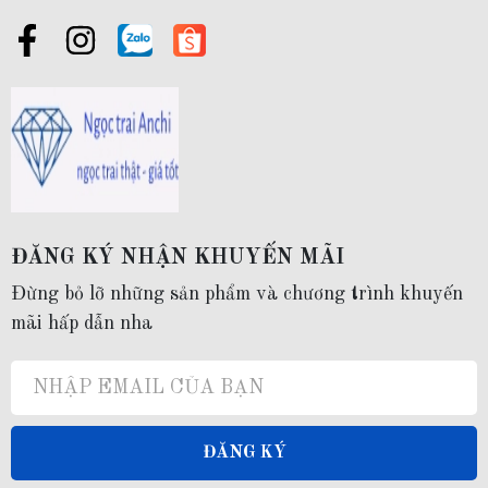
cầu bình an, sức khỏe đến những người mà bạn yêu quý.
-----------------------------------
2. Thông tin sản phẩm
Mã sản phẩm:
K129TT89
ĐĂNG KÝ NHẬN KHUYẾN MÃI
Chất liệu:
Đừng bỏ lỡ những sản phẩm và chương trình khuyến
mãi hấp dẫn nha
Khung nhẫn bằng bạc Ý nhập khẩu mạ bạch kim 3 lớp phủ nano ( bảo
hành 2 năm không phai màu )
Ngọc trai:
ĐĂNG KÝ
Ngọc trai thật nuôi nước ngọt tự nhiên