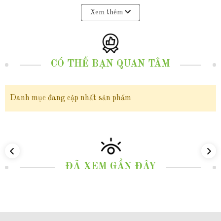
viên ngọc trai trắng tinh tế được chọn lựa tỉ mỉ đảm bảo bề mặt mịn màng
Xem thêm
và bóng loáng không vết trầy xước, không vết sinh trưởng, phản chiếu ánh
ngũ sắc lấp lánh tự nhiên làm tăng thêm giá trị và vẻ đẹp quý phái của
CÓ THỂ BẠN QUAN TÂM
chiếc nhẫn. Nhẫn được thiết kế đơn giản dễ dàng phối hợp với nhiều mẫu
trang phục khác nhau và phù hợp với nhiều dịp khác nhau như dự tiệc hay
Danh mục đang cập nhất sản phẩm
chỉ đơn giản là trong cuộc sống hàng ngày. chiếc nhẫn sẽ là điểm nhấn
hoàn hảo cho bất kỳ bộ trang phục nào, khiến cho người đeo trở nên nổi
bật, quyến rũ và sang trọng hơn bao giờ hết.
Nhẫn ngọc trai thật, nhẫn bạc ý xi bạch kim đính ngọc trai đơn giản đẹp
ĐÃ XEM GẦN ĐÂY
cho nữ mã K129TT89, không chỉ là sự đầu tư thông minh cho vẻ đẹp cá
nhân mà còn là còn là một món quà giá trị và có ý nghĩa mà bạn có thể lựa
chọn để dành tặng cho những người thân yêu như một lời chúc, lời mong