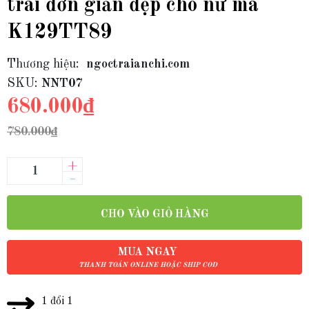
trai đơn giản đẹp cho nữ mã
K129TT89
Thương hiệu:
ngoctraianchi.com
SKU:
NNT07
680.000₫
780.000₫
+
–
CHO VÀO GIỎ HÀNG
MUA NGAY
THANH TOÁN ONLINE HOẶC SHIP COD
1 đổi 1