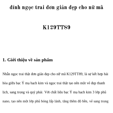
đính ngọc trai đơn giản đẹp cho nữ mã
K129TT89
1. Giới thiệu về sản phẩm
Nhẫn ngọc trai thật đơn giản đẹp cho nữ mã K129TT89, là sự kết hợp hài
hòa giữa bạc Ý mạ bạch kim và ngọc trai thật tạo nên một vẻ đẹp thanh
lịch, sang trọng và quý phái. Với chất liệu bạc Ý mạ bạch kim 3 lớp phủ
nano, tạo nên một lớp phủ bóng lấp lánh, tăng thêm độ bền, vẻ sang trọng
và quý phái cho sản phẩm. Điểm nhấn đặc biệt của chiếc nhẫn này chính là