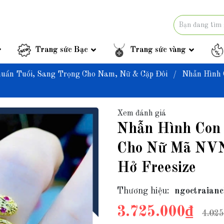
Trang sức Bạc
Trang sức vàng
uẩn Tuổi, Sang Trọng Cho Nam, Nữ & Cặp Đôi
/
Nhẫn Hình 
Xem đánh giá
Nhẫn Hình Con
Cho Nữ Mã NVN
Hở Freesize
Thương hiệu:
ngoctraianc
3.725.000₫
4.025