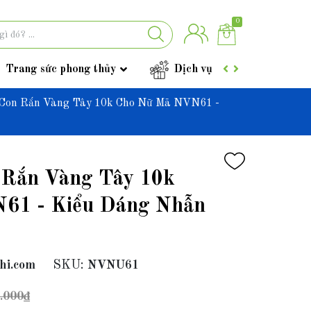
0
Trang sức phong thủy
Dịch vụ
Góc tư vấ
Con Rắn Vàng Tây 10k Cho Nữ Mã NVN61 -
 Rắn Vàng Tây 10k
61 - Kiểu Dáng Nhẫn
hi.com
SKU:
NVNU61
.000₫