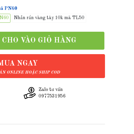
 mã PN60
PN60
Nhẫn rắn vàng tây 10k mã TL50
CHO VÀO GIỎ HÀNG
MUA NGAY
N ONLINE HOẶC SHIP COD
Zalo tư vấn
0977531956