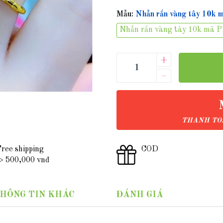
Mẫu:
Nhẫn rắn vàng tây 10k
Nhẫn rắn vàng tây 10k mã 
+
–
THANH TOÁ
ree shipping
COD
 500,000 vnđ
HÔNG TIN KHÁC
ĐÁNH GIÁ