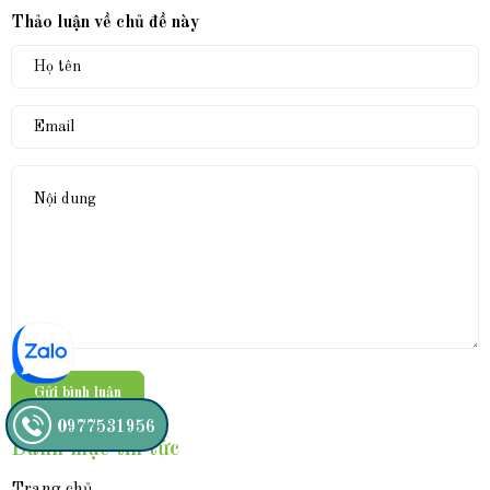
Thảo luận về chủ đề này
Gửi bình luận
0977531956
Danh mục tin tức