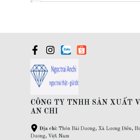
CÔNG TY TNHH SẢN XUẤT 
AN CHI
Địa chỉ:
Thôn Bái Dương, Xã Lương Điền, Hu
Dương, Việt Nam