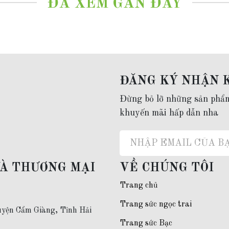
ĐÃ XEM GẦN ĐÂY
ĐĂNG KÝ NHẬN 
Đừng bỏ lỡ những sản phẩ
khuyến mãi hấp dẫn nha
VÀ THƯƠNG MẠI
VỀ CHÚNG TÔI
Trang chủ
Trang sức ngọc trai
yện Cẩm Giàng, Tỉnh Hải
Trang sức Bạc