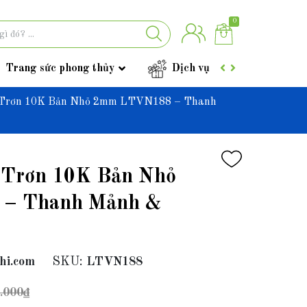
0
Trang sức phong thủy
Dịch vụ
Góc tư vấ
 Trơn 10K Bản Nhỏ 2mm LTVN188 – Thanh
 Trơn 10K Bản Nhỏ
– Thanh Mảnh &
hi.com
SKU:
LTVN188
.000₫