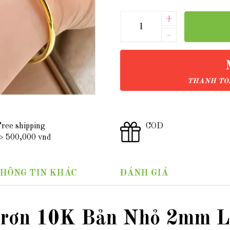
+
–
THANH TOÁ
ree shipping
COD
 500,000 vnđ
HÔNG TIN KHÁC
ĐÁNH GIÁ
Trơn 10K Bản Nhỏ 2mm 