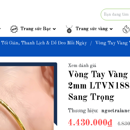
Trang sức Bạc
Trang sức vàng
 Tối Giản, Thanh Lịch & Dễ Đeo Mỗi Ngày
/
Vòng Tay Vàng
Xem đánh giá
Vòng Tay Vàng
2mm LTVN188 
Sang Trọng
Thương hiệu:
ngoctraianc
4.430.000₫
4.830