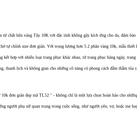
 từ chất liệu vàng Tây 10K với đặc tính không gây kích ứng cho da, đảm bảo
ua chờ tự chỉnh size đơn giản. Với trọng lượng hơn 5.2 phân vàng 10k, mẫu thiế
ng kết hợp với nhiều loại trang phục khác nhau, từ trang phục hàng ngày, tran
àng, thanh lịch và không gian cho những cô nàng có phong cách đằm thắm tỏa r
ữ 10k đơn giản đẹp mã TL52 " - không chỉ là một lựa chọn hoàn hảo cho những 
ững người phụ nữ quan trọng trong cuộc sống, như người yêu, vợ, hoặc mẹ hay