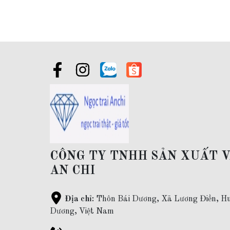
Bảo hành:
làm sạch sản phẩm ( bằng máy rung siêu âm) trọn
Bán sỉ trang sức vàng:
Khách hàng mua sỉ vui lòng liên hệ z
CÔNG TY TNHH SẢN XUẤT 
AN CHI
Địa chỉ:
Thôn Bái Dương, Xã Lương Điền, Hu
Dương, Việt Nam