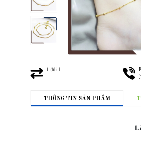
1 đổi 1
F
>
THÔNG TIN SẢN PHẨM
T
Lắ