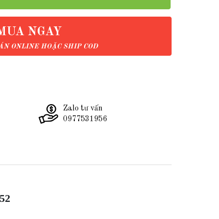
MUA NGAY
N ONLINE HOẶC SHIP COD
Zalo tư vấn
0977531956
L52