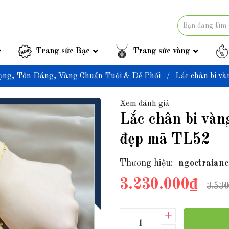
Trang sức Bạc
Trang sức vàng
ọng, Tôn Dáng, Vàng Chuẩn Tuổi & Dễ Phối
/
Lắc chân bi v
Xem đánh giá
Lắc chân bi vàn
đẹp mã TL52
Thương hiệu:
ngoctraianc
3.230.000₫
3.530
+