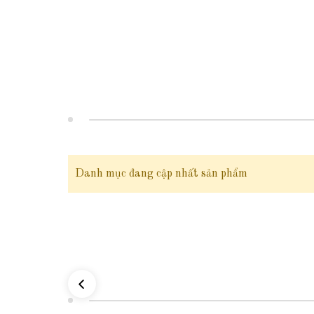
2. Thông tin sản phẩm:
Mã sản phẩm:
TL52
Chất liệu:
vàng tây 10 karat - có giấy đảm bảo chất lượng c
Trọng lượng:
5
phân 2 li vàng 10k = 1.95g vàng 10k
Kích thước có sẵn:
size 22cm, 23cm - Size khác vui lòng n
Danh mục đang cập nhất sản phẩm
Kiểu dáng:
Lắc chân bi vàng tây 10k đơn giản có tua chờ tự 
Đối tượng sử dụng:
Lắc chân vàng tây nữ
10k mẫu lắc chân
Đóng gói:
sản phẩm có hộp đựng sang trọng đi kèm
Giao hàng toàn quốc và thanh toán khi nhận được hàng ( ship