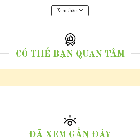
Xem thêm
huẩn vàng 10k và giấy cam kết thu mua lại sản phẩm vàng cũ
CÓ THỂ BẠN QUAN TÂM
hắn qua zalo
0977.53.1956
chỉnh size
 bi tròn đơn giản
ĐÃ XEM GẦN ĐÂY
 code)