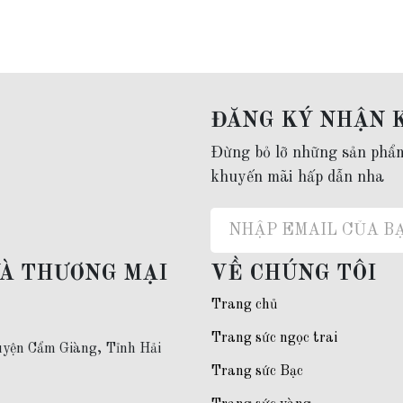
 đời
alo:
0977.53.1956
ĐĂNG KÝ NHẬN 
Đừng bỏ lỡ những sản phẩ
khuyến mãi hấp dẫn nha
VÀ THƯƠNG MẠI
VỀ CHÚNG TÔI
Trang chủ
Trang sức ngọc trai
yện Cẩm Giàng, Tỉnh Hải
Trang sức Bạc