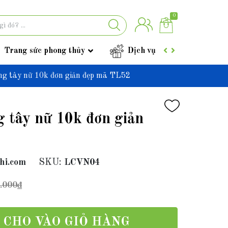
0
Trang sức phong thủy
Dịch vụ
Góc tư vấ
àng tây nữ 10k đơn giản đẹp mã TL52
g tây nữ 10k đơn giản
hi.com
SKU:
LCVN04
.000₫
CHO VÀO GIỎ HÀNG