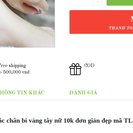
–
THANH TOÁ
ree shipping
COD
 500,000 vnđ
HÔNG TIN KHÁC
ĐÁNH GIÁ
c chân bi vàng tây nữ 10k đơn giản đẹp mã T