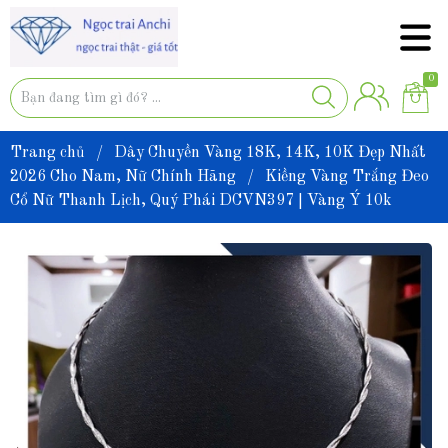
0
Trang chủ
/
Dây Chuyền Vàng 18K, 14K, 10K Đẹp Nhất
2026 Cho Nam, Nữ Chính Hãng
/
Kiềng Vàng Trắng Đeo
Cổ Nữ Thanh Lịch, Quý Phái DCVN397 | Vàng Ý 10k