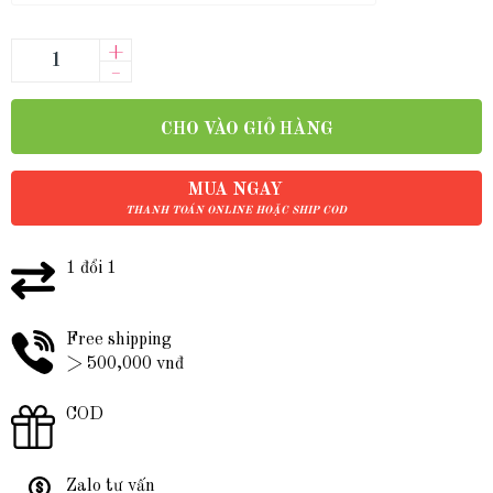
+
–
CHO VÀO GIỎ HÀNG
MUA NGAY
THANH TOÁN ONLINE HOẶC SHIP COD
1 đổi 1
Free shipping
> 500,000 vnđ
COD
Zalo tư vấn