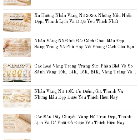
Xu Hướng Nhẫn Vàng Nữ 2026: Những Mẫu Nhẫn 
Đẹp, Thanh Lịch Và Được Yêu Thích Nhất
Nhẫn Vàng Nữ Đính Đá: Cách Chọn Mẫu Đẹp, 
Sang Trọng Và Phù Hợp Với Phong Cách Của Bạn
Các Loại Vàng Trong Trang Sức: Phân Biệt Và So 
Sánh Vàng 10K, 14K, 18K, 24K, Vàng Trắng Và 
Vàng Hồng
Nhẫn Vàng Nữ 10K: Ưu Điểm, Giá Thành Và 
Những Mẫu Đẹp Được Yêu Thích Hiện Nay
Các Mẫu Dây Chuyền Vàng Nữ Trơn Đẹp, Thanh 
Lịch Và Dễ Phối Đồ Được Yêu Thích Hiện Nay