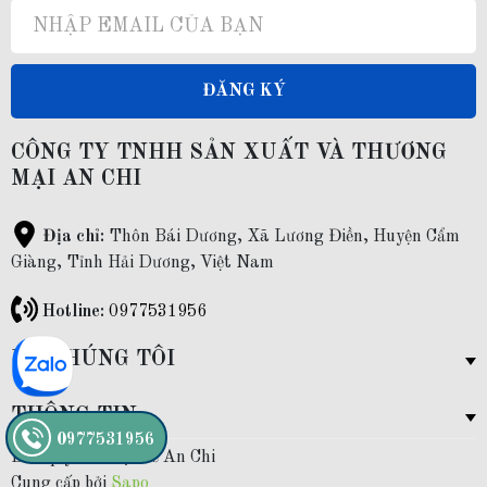
ĐĂNG KÝ
CÔNG TY TNHH SẢN XUẤT VÀ THƯƠNG
MẠI AN CHI
Địa chỉ:
Thôn Bái Dương, Xã Lương Điền, Huyện Cẩm
Giàng, Tỉnh Hải Dương, Việt Nam
Hotline:
0977531956
VỀ CHÚNG TÔI
THÔNG TIN
0977531956
Bản quyền thuộc về An Chi
Cung cấp bởi
Sapo