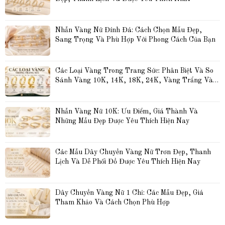
Nhẫn Vàng Nữ Đính Đá: Cách Chọn Mẫu Đẹp, 
Sang Trọng Và Phù Hợp Với Phong Cách Của Bạn
Các Loại Vàng Trong Trang Sức: Phân Biệt Và So 
Sánh Vàng 10K, 14K, 18K, 24K, Vàng Trắng Và 
Vàng Hồng
Nhẫn Vàng Nữ 10K: Ưu Điểm, Giá Thành Và 
Những Mẫu Đẹp Được Yêu Thích Hiện Nay
Các Mẫu Dây Chuyền Vàng Nữ Trơn Đẹp, Thanh 
Lịch Và Dễ Phối Đồ Được Yêu Thích Hiện Nay
Dây Chuyền Vàng Nữ 1 Chỉ: Các Mẫu Đẹp, Giá 
Tham Khảo Và Cách Chọn Phù Hợp