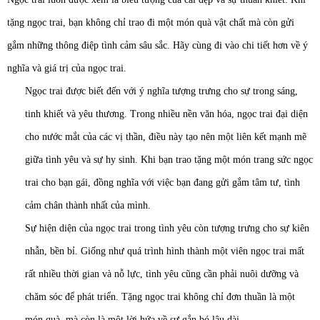
tặng ngọc trai, bạn không chỉ trao đi một món quà vật chất mà còn gửi
gắm những thông điệp tình cảm sâu sắc. Hãy cùng đi vào chi tiết hơn về ý
nghĩa và giá trị của ngọc trai.
Ngọc trai được biết đến với ý nghĩa tượng trưng cho sự trong sáng,
tinh khiết và yêu thương. Trong nhiều nền văn hóa, ngọc trai đại diện
cho nước mắt của các vị thần, điều này tạo nên một liên kết mạnh mẽ
giữa tình yêu và sự hy sinh. Khi bạn trao tặng một món trang sức ngọc
trai cho bạn gái, đồng nghĩa với việc bạn đang gửi gắm tâm tư, tình
cảm chân thành nhất của mình.
Sự hiện diện của ngọc trai trong tình yêu còn tượng trưng cho sự kiên
nhẫn, bền bỉ. Giống như quá trình hình thành một viên ngọc trai mất
rất nhiều thời gian và nỗ lực, tình yêu cũng cần phải nuôi dưỡng và
chăm sóc để phát triển. Tặng ngọc trai không chỉ đơn thuần là một
món quà, mà còn là một lời hứa về sự gắn bó lâu dài.