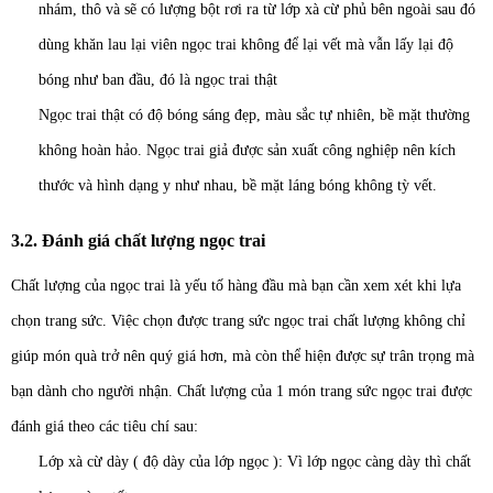
nhám, thô và sẽ có lượng bột rơi ra từ lớp xà cừ phủ bên ngoài sau đó
dùng khăn lau lại viên ngọc trai không để lại vết mà vẫn lấy lại độ
bóng như ban đầu, đó là ngọc trai thật
Ngọc trai thật có độ bóng sáng đẹp, màu sắc tự nhiên, bề mặt thường
không hoàn hảo. Ngọc trai giả được sản xuất công nghiệp nên kích
thước và hình dạng y như nhau, bề mặt láng bóng không tỳ vết.
3.2. Đánh giá chất lượng ngọc trai
Chất lượng của ngọc trai là yếu tố hàng đầu mà bạn cần xem xét khi lựa
chọn trang sức. Việc chọn được trang sức ngọc trai chất lượng không chỉ
giúp món quà trở nên quý giá hơn, mà còn thể hiện được sự trân trọng mà
bạn dành cho người nhận. Chất lượng của 1 món trang sức ngọc trai được
đánh giá theo các tiêu chí sau:
Lớp xà cừ dày ( độ dày của lớp ngọc ): Vì lớp ngọc càng dày thì chất