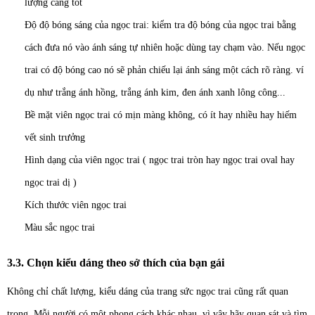
lượng càng tốt
Độ độ bóng sáng của ngọc trai: kiểm tra độ bóng của ngọc trai bằng
cách đưa nó vào ánh sáng tự nhiên hoặc dùng tay chạm vào. Nếu ngọc
trai có độ bóng cao nó sẽ phản chiếu lại ánh sáng một cách rõ ràng. ví
dụ như trắng ánh hồng, trắng ánh kim, đen ánh xanh lông công...
Bề mặt viên ngọc trai có mịn màng không, có ít hay nhiều hay hiếm
vết sinh trưởng
Hình dạng của viên ngọc trai ( ngọc trai tròn hay ngọc trai oval hay
ngọc trai dị )
Kích thước viên ngọc trai
Màu sắc ngọc trai
3.3. Chọn kiểu dáng theo sở thích của bạn gái
Không chỉ chất lượng, kiểu dáng của trang sức ngọc trai cũng rất quan
trọng. Mỗi người có một phong cách khác nhau, vì vậy hãy quan sát và tìm