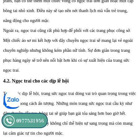
jeans, bạn có thể thêm một chiếc vòng cổ ngọc trai đơn giản hoặc một cặp
bông tai nhỏ xinh. Điều này sẽ tạo nên nét thanh lịch mà vẫn trẻ trung,
năng động cho người mặc.
Ngoài ra, ngọc trai cũng rất phù hợp để phối với các trang phục công sở.
Một chiếc áo sơ mi kết hợp với dây chuyền ngọc trai sẽ mang lại vẻ ngoài
chuyên nghiệp nhưng không kém phần nữ tính. Sự đơn giản trong trang
phục hàng ngày sẽ trở nên nổi bật hơn khi có sự xuất hiện của trang sức
ngọc trai.
4.2. Ngọc trai cho các dịp lễ hội
Trong các dịp lễ hội, trang sức ngọc trai đóng vai trò quan trọng trong việc
tạo nên phong cách ấn tượng. Những món trang sức ngọc trai cầu kỳ như
dây chuyền, lắc tay, bông tai sẽ giúp bạn gái tỏa sáng hơn bao giờ hết.
0977531956
Những món trang sức này không chỉ thể hiện sự sang trọng mà còn mang
lại cảm giác tự tin cho người mặc.