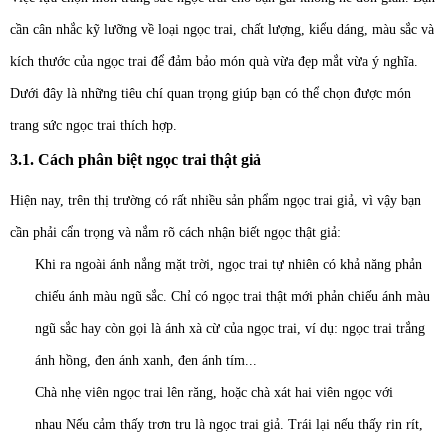
cần cân nhắc kỹ lưỡng về loại ngọc trai, chất lượng, kiểu dáng, màu sắc và
kích thước của ngọc trai để đảm bảo món quà vừa đẹp mắt vừa ý nghĩa.
Dưới đây là những tiêu chí quan trọng giúp bạn có thể chọn được món
trang sức ngọc trai thích hợp.
3.1. Cách phân biệt ngọc trai thật giả
Hiện nay, trên thị trường có rất nhiều sản phẩm ngọc trai giả, vì vậy bạn
cần phải cẩn trọng và nắm rõ cách nhận biết ngọc thật giả:
Khi ra ngoài ánh nắng mặt trời, ngọc trai tự nhiên có khả năng phản
chiếu ánh màu ngũ sắc. Chỉ có ngọc trai thật mới phản chiếu ánh màu
ngũ sắc hay còn gọi là ánh xà cừ của ngọc trai, ví dụ: ngọc trai trắng
ánh hồng, đen ánh xanh, đen ánh tím...
Chà nhẹ viên ngọc trai lên răng, hoặc chà xát hai viên ngọc với
nhau Nếu cảm thấy trơn tru là ngọc trai giả. Trái lại nếu thấy rin rít,