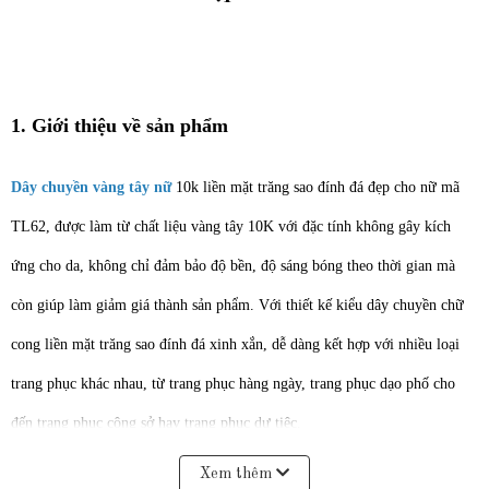
1. Giới thiệu về sản phẩm
Dây chuyền vàng tây nữ
10k liền mặt trăng sao đính đá đẹp cho nữ mã
TL62, được làm từ chất liệu vàng tây 10K với đặc tính không gây kích
ứng cho da, không chỉ đảm bảo độ bền, độ sáng bóng theo thời gian mà
còn giúp làm giảm giá thành sản phẩm. Với thiết kế kiểu dây chuyền chữ
cong liền mặt trăng sao đính đá xinh xắn, dễ dàng kết hợp với nhiều loại
trang phục khác nhau, từ trang phục hàng ngày, trang phục dạo phố cho
đến trang phục công sở hay trang phục dự tiệc.
Xem thêm
Với mức giá dưới 3 triệu,
Dây chuyền vàng tây
nữ 10k liền mặt trăng sao