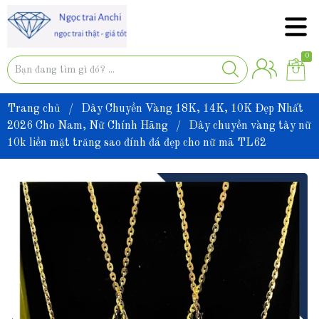
0
Trang chủ
/
Dây Chuyền Vàng 18K, 14K, 10K Đẹp Nhất
2026 Cho Nam, Nữ Chính Hãng
/
Dây chuyền vàng tây nữ
10k liền mặt trăng sao đính đá đẹp cho nữ mã TL62