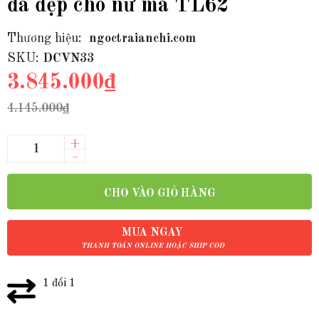
đá đẹp cho nữ mã TL62
Thương hiệu:
ngoctraianchi.com
SKU:
DCVN33
3.845.000₫
4.145.000₫
+
–
CHO VÀO GIỎ HÀNG
MUA NGAY
THANH TOÁN ONLINE HOẶC SHIP COD
1 đổi 1