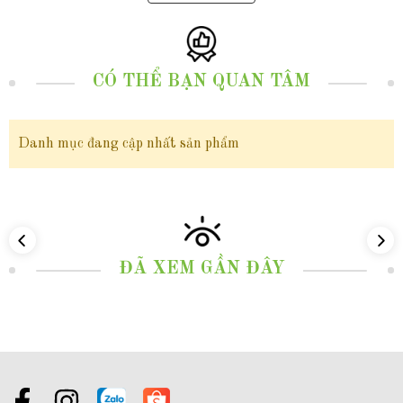
đính đá đẹp cho nữ mã TL62 - là sự đầu tư thông minh cho vẻ đẹp cá nhân
và còn là một món quà ý nghĩa, sang trọng dành tặng cho những người phụ
CÓ THỂ BẠN QUAN TÂM
nữ quan trọng trong cuộc sống, như người yêu, vợ, hoặc mẹ hay người
thân.
Danh mục đang cập nhất sản phẩm
--------------------------------------
2. Thông tin sản phẩm
ĐÃ XEM GẦN ĐÂY
Mã sản phẩm:
TL62
Chất liệu:
vàng tây 10 karat
( có giấy kiểm định tuổi vàng bằng máy
đo quang phổ )