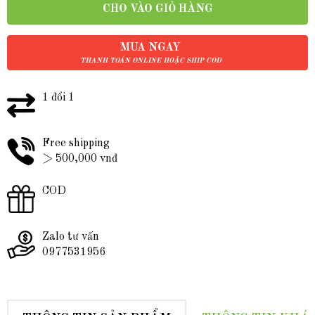
CHO VÀO GIỎ HÀNG
MUA NGAY
THANH TOÁN ONLINE HOẶC SHIP COD
1 đổi 1
Free shipping
> 500,000 vnđ
COD
Zalo tư vấn
0977531956