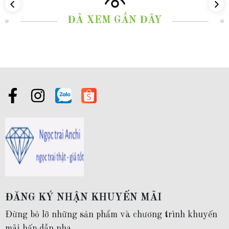
chuyền vàng nữ mặt trái tim chữ LOVE
DCVN229
ĐÃ XEM GẦN ĐÂY
chính là hiện thân cho thông điệp ấy – một tuyệt tác
trang sức mang đậm hơi thở Hàn Quốc, được chế tác
từ
vàng tây 10k nhập khẩu 100%
, khắc họa trái tim
yêu thương và chữ "LOVE" đầy tinh tế. Sự kết hợp
hoàn hảo giữa
vẻ đẹp nữ tính, trẻ trung
và giá trị
tinh thần sâu sắc, món quà này sinh ra là để dành
tặng cho những cô gái từ
18 đến 35 tuổi
– những
người không chỉ yêu thời trang mà còn khao khát
khẳng định nét duyên dáng riêng biệt.
ĐĂNG KÝ NHẬN KHUYẾN MÃI
Dây chuyền vàng nữ mặt trái tim
DCVN229
là mẫu
Đừng bỏ lỡ những sản phẩm và chương trình khuyến
trang sức cao cấp được nhập khẩu trực tiếp từ Hàn
mãi hấp dẫn nha