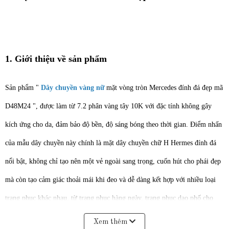
1. Giới thiệu về sản phẩm
Sản phẩm "
Dây chuyền vàng nữ
mặt vòng tròn Mercedes đính đá đẹp mã
D48M24 ", được làm từ 7.2 phân vàng tây 10K với đặc tính không gây
kích ứng cho da, đảm bảo độ bền, độ sáng bóng theo thời gian. Điểm nhấn
của mẫu dây chuyền này chính là mặt dây chuyền chữ H Hermes đính đá
nổi bật, không chỉ tạo nên một vẻ ngoài sang trọng, cuốn hút cho phái đẹp
mà còn tạo cảm giác thoải mái khi đeo và dễ dàng kết hợp với nhiều loại
trang phục khác nhau, từ trang phục hàng ngày, trang phục dạo phố cho
đến trang phục công sở hay trang phục dự tiệc. Khi đeo chiếc dây chuyền
Xem thêm