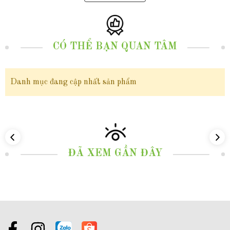
này sẽ mang lại một vẻ đẹp nhẹ nhàng, thanh lịch và không gian cho
những cô nàng có phong cách đằm thắm tỏa ra một năng lượng tích cực và
lãng mạn , thu hút mọi ánh nhìn xung quanh.
CÓ THỂ BẠN QUAN TÂM
Với mức giá tầm 3 triệu, Sản phẩm "
Dây chuyền vàng
tây 10k mặt vòng
Danh mục đang cập nhất sản phẩm
tròn Mercedes đính đá cho nữ đẹp mã D48M24 " - không chỉ là một lựa
chọn hoàn hảo cho những ai muốn tỏa sáng với vẻ ngoài sang trọng mà còn
là một món quà ý nghĩa dành tặng cho những người phụ nữ quan trọng
trong cuộc sống, như người yêu, vợ, hoặc mẹ hay người thân.
ĐÃ XEM GẦN ĐÂY
--------------------------------------
2. Thông tin sản phẩm