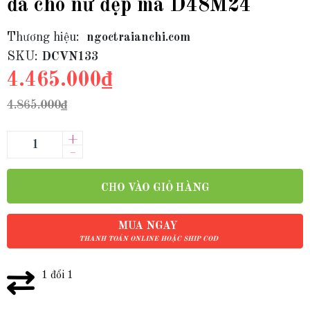
đá cho nữ đẹp mã D48M24
Thương hiệu:
ngoctraianchi.com
SKU:
DCVN133
4.465.000₫
4.865.000₫
+
–
CHO VÀO GIỎ HÀNG
MUA NGAY
THANH TOÁN ONLINE HOẶC SHIP COD
1 đổi 1