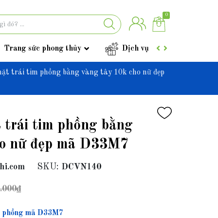
0
Trang sức phong thủy
Dịch vụ
Góc tư vấ
ặt trái tim phồng bằng vàng tây 10k cho nữ đẹp
 trái tim phồng bằng
ho nữ đẹp mã D33M7
hi.com
SKU:
DCVN140
.000₫
im phồng mã D33M7