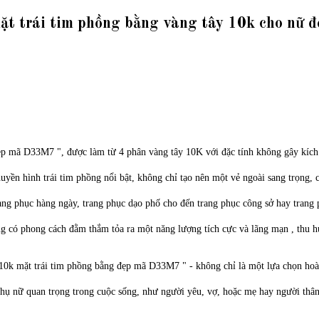
ặt trái tim phồng bằng vàng tây 10k cho nữ
ẹp mã D33M7 ", được làm từ 4 phân vàng tây 10K với đặc tính không gây kích 
yền hình trái tim phồng nổi bật, không chỉ tạo nên một vẻ ngoài sang trọng, 
rang phục hàng ngày, trang phục dạo phố cho đến trang phục công sở hay trang
ng có phong cách đằm thắm tỏa ra một năng lượng tích cực và lãng mạn , thu 
10k mặt trái tim phồng bằng đẹp mã D33M7 " - không chỉ là một lựa chọn hoà
ụ nữ quan trọng trong cuộc sống, như người yêu, vợ, hoặc mẹ hay người thân