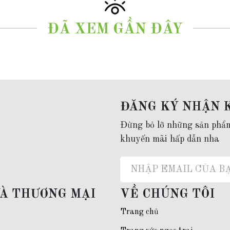
k
ĐÃ XEM GẦN ĐÂY
ng nữ, mặt dây chuyền vàng nữ dep, vòng cổ vàng tây nữ, dây chuyền vàng nữ 
ĐĂNG KÝ NHẬN 
 âm)
.
Đừng bỏ lỡ những sản phẩ
o
0977.53.1956
khuyến mãi hấp dẫn nha
VÀ THƯƠNG MẠI
VỀ CHÚNG TÔI
Trang chủ