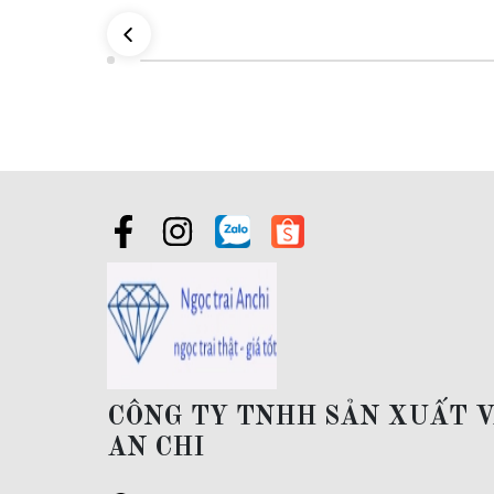
Kiểu dáng:
Dây chuyền mặt trái tim phồng bằng vàng tây 10
Đối tượng sử dụng:
Dây chuyền vàng tây nữ, dây chuyền và
Đóng gói:
sản phẩm có hộp đựng sang trọng đi kèm
Giao hàng toàn quốc và thanh toán khi nhận được hàng
Bảo hành:
làm sạch sản phẩm trọn đời ( bằng máy rung siêu
Bỏ sỉ ngọc trai:
Khách hàng mua sỉ vui lòng liên hệ qua zal
CÔNG TY TNHH SẢN XUẤT 
AN CHI