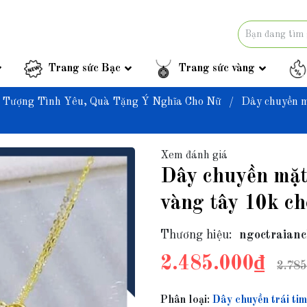
Trang sức Bạc
Trang sức vàng
u Tượng Tình Yêu, Quà Tặng Ý Nghĩa Cho Nữ
/
Dây chuyền m
Xem đánh giá
Dây chuyền mặt
vàng tây 10k c
Thương hiệu:
ngoctraianc
2.485.000₫
2.785
Phân loại:
Dây chuyền trái t