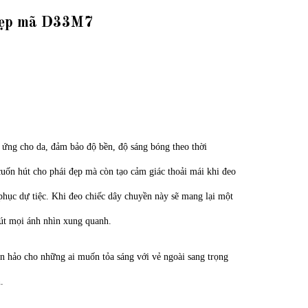
 đẹp mã D33M7
ứng cho da, đảm bảo độ bền, độ sáng bóng theo thời
cuốn hút cho phái đẹp mà còn tạo cảm giác thoải mái khi đeo
 phục dự tiệc. Khi đeo chiếc dây chuyền này sẽ mang lại một
hút mọi ánh nhìn xung quanh.
n hảo cho những ai muốn tỏa sáng với vẻ ngoài sang trọng
.