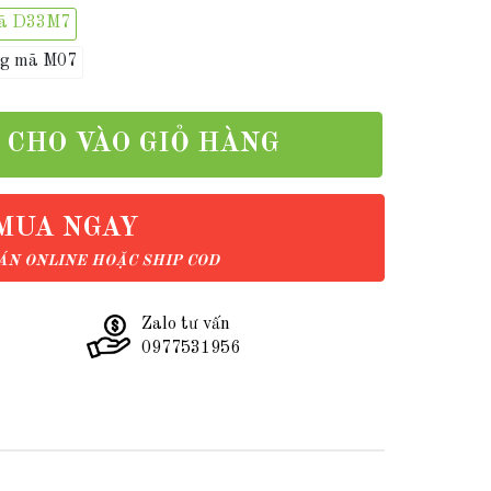
mã D33M7
ồng mã M07
CHO VÀO GIỎ HÀNG
MUA NGAY
N ONLINE HOẶC SHIP COD
Zalo tư vấn
0977531956