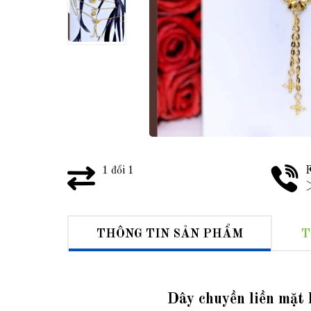
1 đổi 1
F
>
THÔNG TIN SẢN PHẨM
T
Dây chuyền liền mặt