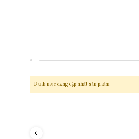
2. Thông tin sản phẩm
Mã sản phẩm:
TL110
Chất liệu:
vàng tây 10 karat
( có giấy kiểm định tuổi vàng 
Trọng lượng:
1 chỉ
1 phân
vàng 10k
= 4.125g vàng 10k
Kích thước:
Dây dài 45cm + tua 3cm
Danh mục đang cập nhất sản phẩm
Kiểu dáng:
Dây chuyền liền mặt hình bông hoa mai phối tua
Đối tượng sử dụng:
Dây chuyền vàng tây nữ, dây chuyền và
Đóng gói:
sản phẩm có hộp đựng sang trọng đi kèm