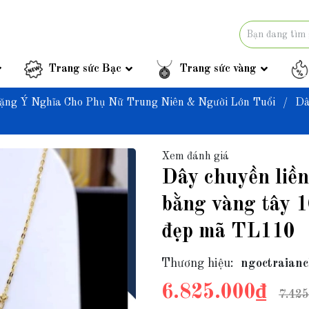
Trang sức Bạc
Trang sức vàng
ặng Ý Nghĩa Cho Phụ Nữ Trung Niên & Người Lớn Tuổi
/
Dâ
Xem đánh giá
Dây chuyền liền
bằng vàng tây 1
đẹp mã TL110
Thương hiệu:
ngoctraianc
6.825.000₫
7.425