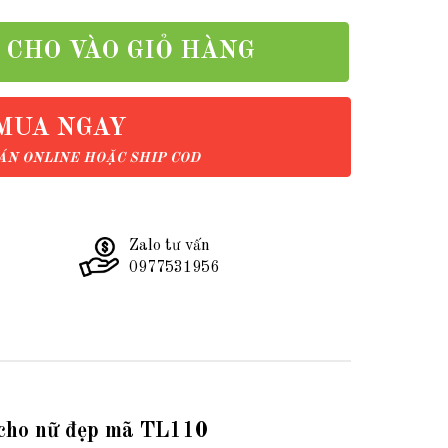
CHO VÀO GIỎ HÀNG
MUA NGAY
N ONLINE HOẶC SHIP COD
Zalo tư vấn
0977531956
 cho nữ đẹp mã TL110