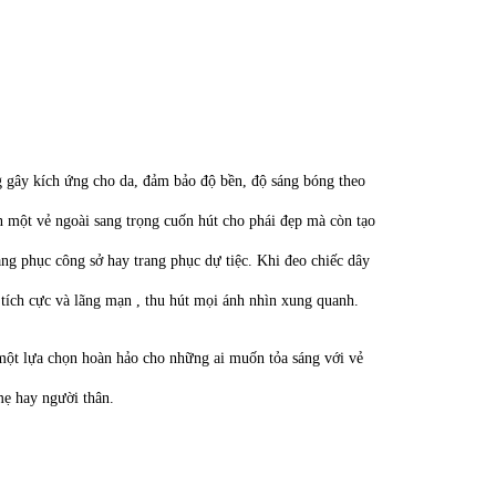
g gây kích ứng cho da, đảm bảo độ bền, độ sáng bóng theo
n một vẻ ngoài sang trọng cuốn hút cho phái đẹp mà còn tạo
ang phục công sở hay trang phục dự tiệc. Khi đeo chiếc dây
tích cực và lãng mạn , thu hút mọi ánh nhìn xung quanh.
một lựa chọn hoàn hảo cho những ai muốn tỏa sáng với vẻ
mẹ hay người thân.