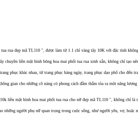
i tua rua đẹp mã TL110 ", được làm từ 1.1 chỉ vàng tây 10K với đặc tính khôn
ây chuyền liền mặt hình bông hoa mai phối tua rua xinh xắn, không chỉ tạo nê
 trang phục khác nhau, từ trang phục hàng ngày, trang phục dạo phố cho đến tr
 không gian cho những cô nàng có phong cách đằm thắm tỏa ra một năng lượng 
10k liền mặt hình hoa mai phối tua rua cho nữ đẹp mã TL110 ", không chỉ là 
ho những người phụ nữ quan trọng trong cuộc sống, như người yêu, vợ, hoặc 