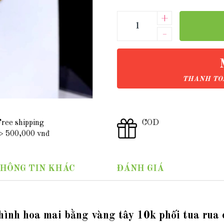
+
–
THANH TOÁ
ree shipping
COD
 500,000 vnđ
HÔNG TIN KHÁC
ĐÁNH GIÁ
 hình hoa mai bằng vàng tây 10k phối tua rua