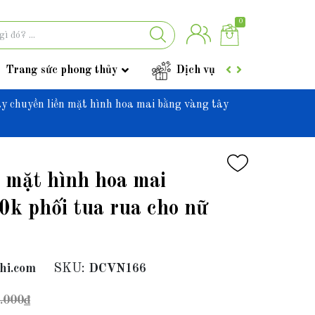
0
Trang sức phong thủy
Dịch vụ
Góc tư vấ
y chuyền liền mặt hình hoa mai bằng vàng tây
 mặt hình hoa mai
0k phối tua rua cho nữ
hi.com
SKU:
DCVN166
.000₫