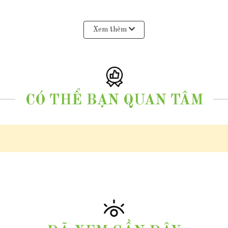
Xem thêm
bằng máy đo quang phổ )
CÓ THỂ BẠN QUAN TÂM
 rua bằng vàng tây 10k
ng nữ, mặt dây chuyền vàng nữ dep, vòng cổ vàng tây nữ, dây chuyền vàng nữ 