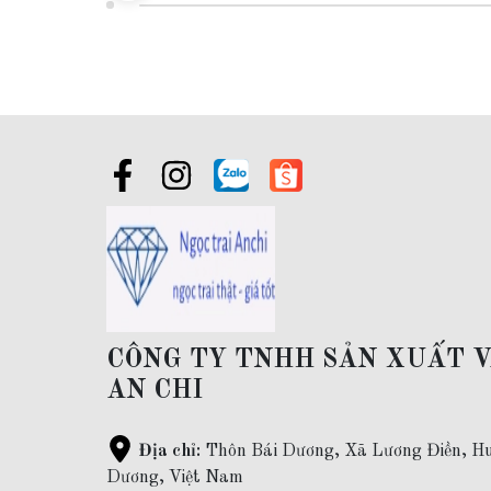
Giao hàng toàn quốc và thanh toán khi nhận được hàng
Bảo hành:
làm sạch sản phẩm trọn đời ( bằng máy rung siêu
Bỏ sỉ ngọc trai:
Khách hàng mua sỉ vui lòng liên hệ qua zal
CÔNG TY TNHH SẢN XUẤT 
AN CHI
Địa chỉ:
Thôn Bái Dương, Xã Lương Điền, Hu
Dương, Việt Nam