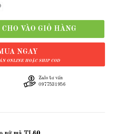
0
CHO VÀO GIỎ HÀNG
MUA NGAY
N ONLINE HOẶC SHIP COD
Zalo tư vấn
0977531956
ho nữ mã TL60