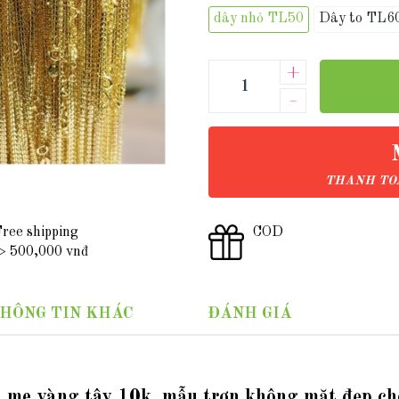
dây nhỏ TL50
Dây to TL6
+
–
THANH TOÁ
ree shipping
COD
 500,000 vnđ
HÔNG TIN KHÁC
ĐÁNH GIÁ
á me vàng tây 10k, mẫu trơn không mặt đẹp c