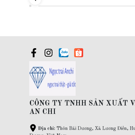
Đối tượng sử dụng:
Dây chuyền lá me bằng vàng tây 10k
ch
Đóng gói:
sản phẩm có hộp đựng sang trọng đi kèm
Giao hàng toàn quốc và thanh toán khi nhận được hàng
Bảo hành:
làm sạch sản phẩm trọn đời ( bằng máy rung siêu
Bỏ sỉ ngọc trai:
Khách hàng mua sỉ vui lòng liên hệ qua zal
CÔNG TY TNHH SẢN XUẤT 
AN CHI
Địa chỉ:
Thôn Bái Dương, Xã Lương Điền, Hu