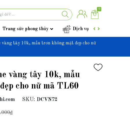
0
Trang sức phong thủy
Dịch vụ
Góc tư vấ
 vàng tây 10k, mẫu trơn không mặt đẹp cho nữ
me vàng tây 10k, mẫu
 đẹp cho nữ mã TL60
hi.com
SKU:
DCVN72
.000₫