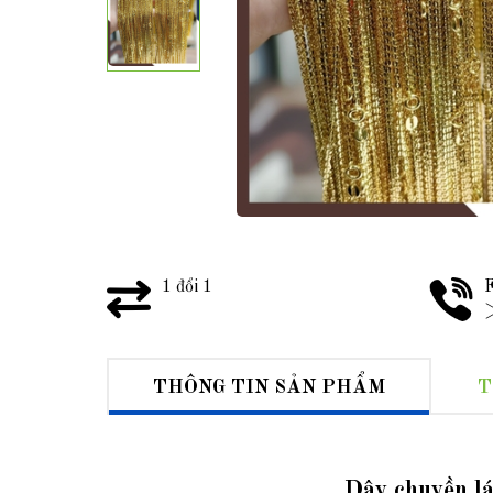
1 đổi 1
F
>
THÔNG TIN SẢN PHẨM
T
Dây chuyền l