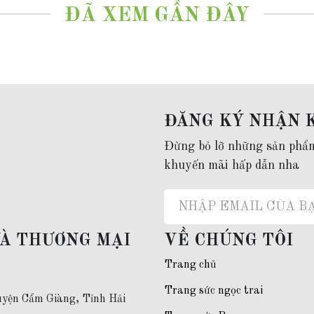
o nữ đẹp, trẻ trung
ĐÃ XEM GẦN ĐÂY
 âm)
.
ĐĂNG KÝ NHẬN 
Đừng bỏ lỡ những sản phẩ
o
0977.53.1956
khuyến mãi hấp dẫn nha
VÀ THƯƠNG MẠI
VỀ CHÚNG TÔI
Trang chủ
Trang sức ngọc trai
yện Cẩm Giàng, Tỉnh Hải