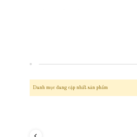
2. Thông tin sản phẩm
Mã sản phẩm:
TL5060
Chất liệu:
vàng tây 10 karat
( có giấy kiểm định tuổi vàng 
Trọng lượng:
Dây nhỏ trọng lượng 5 phân
= 1.875g vàng 10k
Danh mục đang cập nhất sản phẩm
Dây lớn trọng lượng 6 phân
= 2.25g vàng 10k
Kích thước:
Dài 45cm
Kiểu dáng:
Dây chuyền vàng tây 10k kiểu lá me ( mẫu trơn 