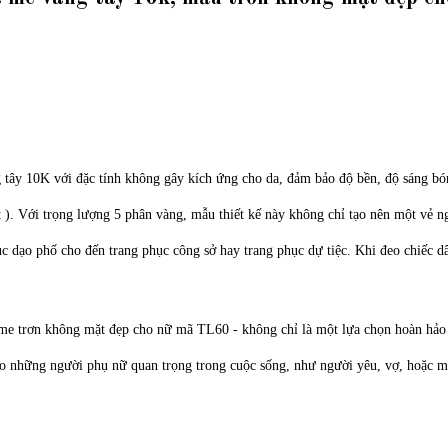
ây 10K với đặc tính không gây kích ứng cho da, đảm bảo độ bền, độ sáng bó
ặt ). Với trọng lượng 5 phân vàng, mẫu thiết kế này không chỉ tạo nên một vẻ 
ục dạo phố cho đến trang phục công sở hay trang phục dự tiệc.
Khi đeo chiếc d
e trơn không mặt đẹp cho nữ mã TL60 - không chỉ là một lựa chọn hoàn hảo 
ho những người phụ nữ quan trọng trong cuộc sống, như người yêu, vợ, hoặc m