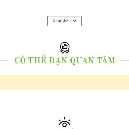
Xem thêm
bằng máy đo quang phổ )
CÓ THỂ BẠN QUAN TÂM
không mặt )