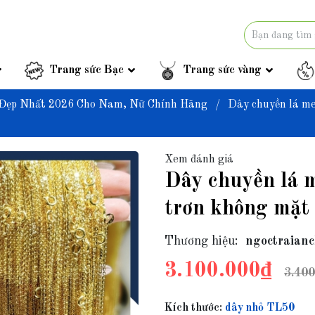
Trang sức Bạc
Trang sức vàng
Đẹp Nhất 2026 Cho Nam, Nữ Chính Hãng
/
Dây chuyền lá me
Xem đánh giá
Dây chuyền lá 
trơn không mặt
Thương hiệu:
ngoctraianc
3.100.000₫
3.400
Kích thước:
dây nhỏ TL50