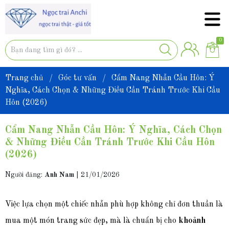
0
Trang chủ
/
Góc tư vấn
/
Cẩm Nang Nhẫn Cầu Hôn: Ý
Nghĩa, Cách Chọn & Những Điều Cần Tránh Trước Khi Cầu
Hôn (2026)
Cẩm Nang Nhẫn Cầu Hôn: Ý Nghĩa, Cách Chọn
& Những Điều Cần Tránh Trước Khi Cầu Hôn
(2026)
Người đăng:
Anh Nam
|
21/01/2026
Việc lựa chọn một chiếc nhẫn phù hợp không chỉ đơn thuần là
mua mộ
t món trang sức đẹp, mà là chuẩn bị cho
khoảnh