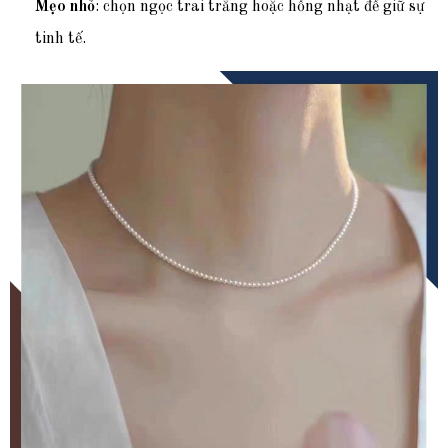
Mẹo nhỏ
: chọn ngọc trai trắng hoặc hồng nhạt để giữ sự
tinh tế.