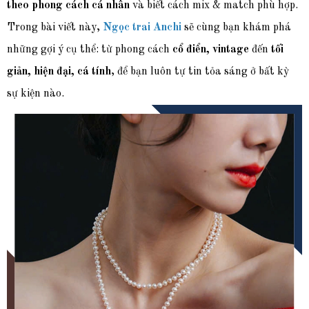
theo phong cách cá nhân
và biết cách mix & match phù hợp.
Trong bài viết này,
Ngọc trai Anchi
sẽ cùng bạn khám phá
những gợi ý cụ thể: từ phong cách
cổ điển, vintage
đến
tối
giản, hiện đại, cá tính
, để bạn luôn tự tin tỏa sáng ở bất kỳ
sự kiện nào.