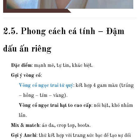
2.5. Phong cách cá tính – Đậm
dấu ấn riêng
Đặc điểm
: mạnh mẽ, tự tin, khác biệt.
Gợi ý vòng cổ
:
Vòng cổ ngọc trai tứ quý
: kết hợp 4 gam màu (trắng
– hồng – tím – vàng).
Vòng cổ ngọc trai hạt to cao cấp
: nổi bật, khó nhầm
lẫn.
Mix & match
: áo da, crop top, boots.
Gợi ý Anchi
: thử kết hợp với trang sức bạc để tạo sự đối