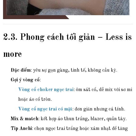
2.3. Phong cách tối giản – Less is
more
Đặc điểm
: yêu sự gọn gàng, tinh tế, không cầu kỳ.
Gợi ý vòng cổ
:
Vòng cổ choker ngọc trai
: ôm sát cổ, dễ mix với sơ mi
hoặc áo cổ tròn.
Vòng cổ ngọc trai có mặt
: đơn giản nhưng cá tính.
Mix & match
: kết hợp áo thun trắng, blazer, quần tây.
Tip Anchi
: chọn ngọc trai trắng hoặc xám nhạt để tăng