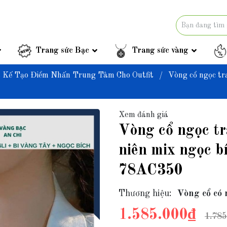
Trang sức Bạc
Trang sức vàng
t Kế Tạo Điểm Nhấn Trung Tâm Cho Outfit
/
Vòng cổ ngọc tra
Xem đánh giá
Vòng cổ ngọc tr
niên mix ngọc b
78AC350
Thương hiệu:
Vòng cổ có 
1.585.000₫
1.785