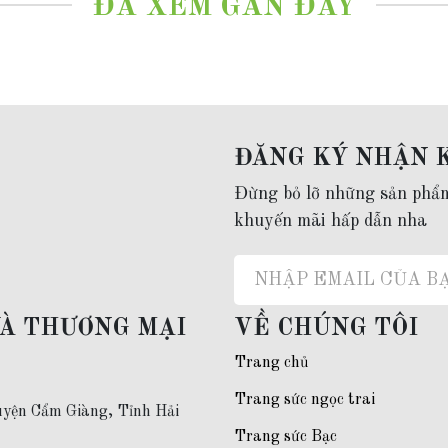
ĐÃ XEM GẦN ĐÂY
phụ nữ trung niên, người già
ĐĂNG KÝ NHẬN 
 ngọc không thời hạn.
Đừng bỏ lỡ những sản phẩ
khuyến mãi hấp dẫn nha
a zalo
0967.66.77.96
VÀ THƯƠNG MẠI
VỀ CHÚNG TÔI
Trang chủ
Trang sức ngọc trai
yện Cẩm Giàng, Tỉnh Hải
Trang sức Bạc