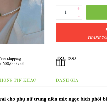
+
–
THANH TOÁ
ree shipping
COD
 500,000 vnđ
HÔNG TIN KHÁC
ĐÁNH GIÁ
rai cho phụ nữ trung niên mix ngọc bích phối 