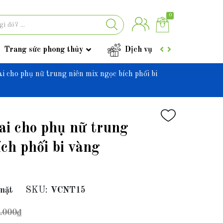
0
Trang sức phong thủy
Dịch vụ
Góc tư vấ
i cho phụ nữ trung niên mix ngọc bích phối bi
ai cho phụ nữ trung
ích phối bi vàng
mặt
SKU:
VCNT15
.000₫