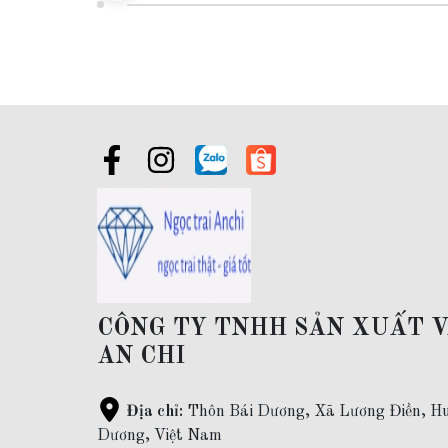
Đối tượng sử dụng:
Vòng cổ ngọc trai cho mẹ
, cho 
Đóng gói:
sản phẩm có hộp đựng sang trọng đi kèm
Giao hàng toàn quốc và thanh toán khi nhận được hàng
Bảo hành xâu xỏ lại chuỗi vòng, vệ sinh, làm sạch viên
Bỏ sỉ ngọc trai
:
Khách hàng mua sỉ vui lòng liên hệ qu
CÔNG TY TNHH SẢN XUẤT 
AN CHI
Địa chỉ:
Thôn Bái Dương, Xã Lương Điền, Hu
Dương, Việt Nam