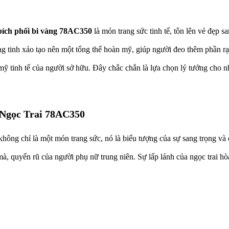
bích phối bi vàng 78AC350
là món trang sức tinh tế, tôn lên vẻ đẹp s
ng tinh xảo tạo nên một tổng thể hoàn mỹ, giúp người đeo thêm phần rạ
ỹ tinh tế của người sở hữu. Đây chắc chắn là lựa chọn lý tưởng cho n
 Ngọc Trai 78AC350
ông chỉ là một món trang sức, nó là biểu tượng của sự sang trọng và qu
mà, quyến rũ của người phụ nữ trung niên. Sự lấp lánh của ngọc trai h