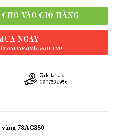
CHO VÀO GIỎ HÀNG
MUA NGAY
N ONLINE HOẶC SHIP COD
Zalo tư vấn
0977531956
bi vàng 78AC350