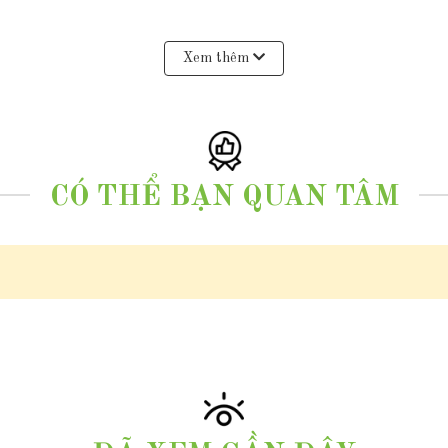
Xem thêm
, màu trắng, xà cừ dày, hiếm vết sinh trưởng
CÓ THỂ BẠN QUAN TÂM
i
dụng
i ngọc bích tự và bi vàng, mang lại vẻ đẹp sang trọng quí phái cho phụ