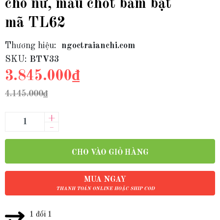
cho nữ, mẫu chốt bấm bật
mã TL62
Thương hiệu:
ngoctraianchi.com
SKU:
BTV33
3.845.000₫
4.145.000₫
+
–
CHO VÀO GIỎ HÀNG
MUA NGAY
THANH TOÁN ONLINE HOẶC SHIP COD
1 đổi 1