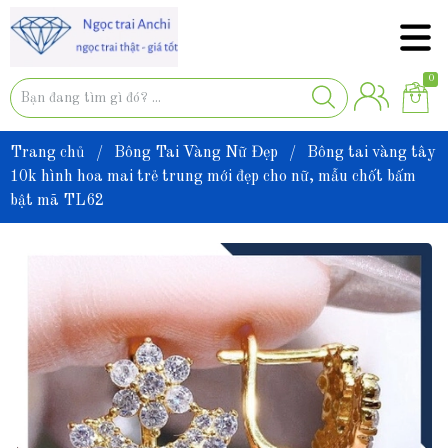
0
Trang chủ
/
Bông Tai Vàng Nữ Đẹp
/
Bông tai vàng tây
10k hình hoa mai trẻ trung mới đẹp cho nữ, mẫu chốt bấm
bật mã TL62