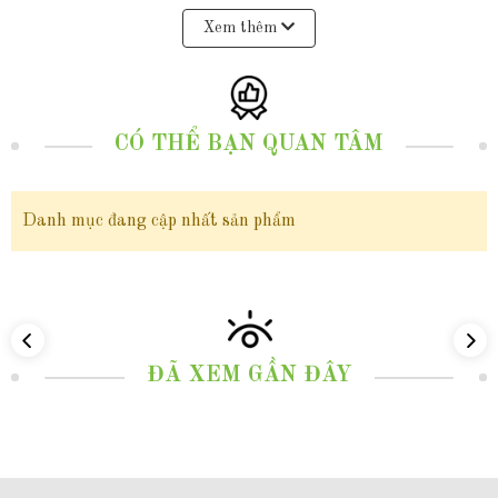
Bông tai vàng tây 10k hình hoa mai trẻ trung mới đẹp cho nữ, mẫu chốt
Xem thêm
bấm bật mã TL62, với sự lấp lánh nhẹ nhàng của vàng 10k cùng với kiểu
dáng tinh tế, duyên dáng và nữ tính, có thể dễ dàng phối hợp với nhiều
mẫu trang phục khác nhau như trang phục trang phục hàng ngày, công sở
CÓ THỂ BẠN QUAN TÂM
hay trang phục dự tiệc... là lựa chọn hoàn hảo tạo ra một điểm nhấn quyến
rũ và sang trọng làm tôn lên vẻ đẹp tự nhiên và quý phái giúp phụ nữ tự
Danh mục đang cập nhất sản phẩm
tin thể hiện vẻ đẹp của mình. Với mức giá dưới 3 triệu, mẫu bông tai
này không chỉ là sự đầu tư thông minh cho vẻ đẹp cá nhân mà còn là còn
là một món quà giá trị và có ý nghĩa mà bạn có thể lựa chọn để dành tặng
cho những người thân yêu như một lời chúc, lời mong cầu bình an, sức
ĐÃ XEM GẦN ĐÂY
khỏe đến những người mà bạn yêu quý.
-------------------------------------------------------