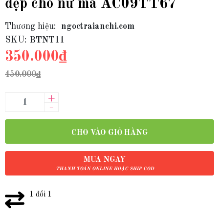
đẹp cho nữ mã AC09TT67
Thương hiệu:
ngoctraianchi.com
SKU:
BTNT11
350.000₫
450.000₫
+
–
CHO VÀO GIỎ HÀNG
MUA NGAY
THANH TOÁN ONLINE HOẶC SHIP COD
1 đổi 1