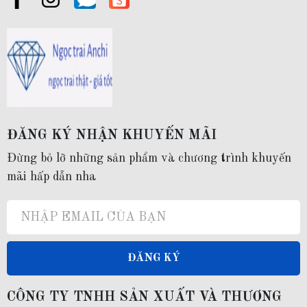
2. Thông tin sản phẩm:
Mã sản phẩm:
AC09TT67
Chất liệu:
ĐĂNG KÝ NHẬN KHUYẾN MÃI
Chui bông tai bằng bạc ta nguyên chất S99 cao cấp
Đừng bỏ lỡ những sản phẩm và chương trình khuyến
mãi hấp dẫn nha
Ngọc trai:
Ngọc trai thật nuôi nước ngọt tự nhiên
Kích thước viên ngọc trai: 7mm - 8mm
ĐĂNG KÝ
Hình dáng hạt ngọc trai tròn xoe
CÔNG TY TNHH SẢN XUẤT VÀ THƯƠNG