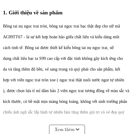
1. Giới thiệu về sản phẩm
Bông tai nụ ngọc trai tròn, bông tai ngọc trai bạc thật đẹp cho nữ mã
AC09TT67 - là sự kết hợp hoàn hảo giữa chất liệu và kiểu dáng một
cách tinh tế. Bông tai được thiết kế kiểu bông tai nụ ngọc trai, sử
dụng chất liệu bạc ta S99 cao cấp với đặc tính không gây kích ứng cho
da và tăng thêm độ bền, vẻ sang trọng và quý phái cho sản phẩm, kết
hợp với viên ngọc trai tròn xoe ( ngọc trai thật nuôi nước ngọt tự nhiên
), được chọn lựa tỉ mỉ đảm bảo 2 viên ngọc trai tương đồng về màu sắc và
kích thước, có bề mặt mịn màng bóng loáng, không vết sinh trưởng phản
chiếu ánh ngũ sắc lấp lánh tự nhiên làm tăng thêm giá trị và vẻ đẹp quý
phái cho bông tai.
Xem thêm