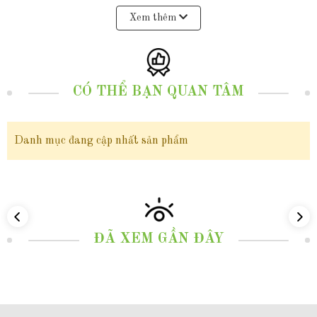
màu sắc và kích thước, có bề mặt mịn màng bóng loáng, hiếm vết sinh
Xem thêm
trưởng phản chiếu ánh ngũ sắc lấp lánh tự nhiên làm tăng thêm giá trị và
vẻ đẹp quý phái cho bông tai.
CÓ THỂ BẠN QUAN TÂM
Bông tai ngọc trai tòn ten đẹp cho nữ, bông tai móc câu bạc đính ngọc trai
thật sang trọng mã K45TT78, với thiết kế kiểu bông tai tòn ten chốt hình
Danh mục đang cập nhất sản phẩm
móc câu cùng với sự lấp lánh nhẹ nhàng của viên ngọc trai thật mang lại
cảm giác nhẹ nhàng, duyên dáng và nữ tính, có thể dễ dàng phối hợp với
nhiều mẫu trang phục khác nhau như trang phục trang phục hàng
ngày, công sở hay trang phục dự tiệc... là lựa chọn hoàn hảo tạo ra một
ĐÃ XEM GẦN ĐÂY
điểm nhấn quyến rũ và sang trọng làm tôn lên vẻ đẹp tự nhiên và quý phái
giúp phụ nữ tự tin thể hiện vẻ đẹp của mình. Sản phẩm không chỉ là sự
đầu tư thông minh cho vẻ đẹp cá nhân mà còn là còn là một món quà giá