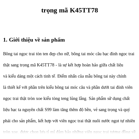
trọng mã K45TT78
1. Giới thiệu về sản phẩm
Bông tai ngọc trai tòn ten đẹp cho nữ, bông tai móc câu bạc đính ngọc trai
thật sang trọng mã K45TT78 - là sự kết hợp hoàn hảo giữa chất liệu
và kiểu dáng một cách tinh tế. Điểm nhấn của mẫu bông tai này chính
là thiết kế với phần trên kiểu bông tai móc câu và phần dưới tai đính viên
ngọc trai thật tròn xoe kiểu tòng teng lủng lẳng. Sản phẩm sử dụng chất
liệu bạc ta nguyên chất S99 làm tăng thêm độ bền, vẻ sang trọng và quý
phái cho sản phẩm, kết hợp với viên ngọc trai thật nuôi nước ngọt tự nhiên
tròn xoe, được chọn lựa tỉ mỉ đảm bảo những viên ngọc trai tương đồng về