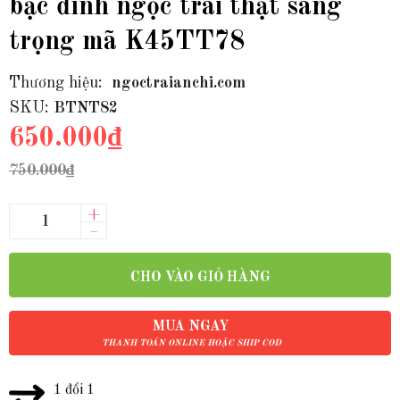
bạc đính ngọc trai thật sang
trọng mã K45TT78
Thương hiệu:
ngoctraianchi.com
SKU:
BTNT82
650.000₫
750.000₫
+
–
CHO VÀO GIỎ HÀNG
MUA NGAY
THANH TOÁN ONLINE HOẶC SHIP COD
1 đổi 1