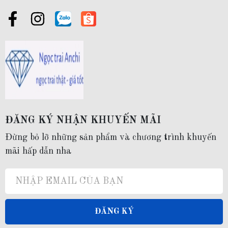
trị và có ý nghĩa mà bạn có thể lựa chọn để dành tặng cho những người
thân yêu như một lời chúc, lời mong cầu bình an, sức khỏe đến những
người mà bạn yêu quý.
-------------------------------------------------------
2. Thông tin sản phẩm:
ĐĂNG KÝ NHẬN KHUYẾN MÃI
Mã sản phẩm:
K45TT78
Đừng bỏ lỡ những sản phẩm và chương trình khuyến
mãi hấp dẫn nha
Chất liệu:
Khung bông tai bằng bạc ta nguyên chất S99
ĐĂNG KÝ
Ngọc trai: