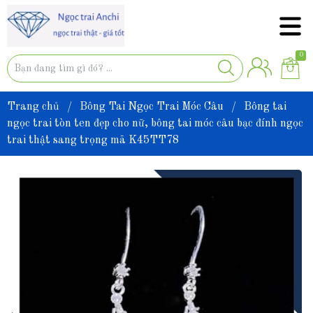
0
Trang chủ
/
Bông Tai Ngọc Trai Móc Câu
/
Bông tai
ngọc trai tòn ten đẹp cho nữ, bông tai móc câu bạc đính ngọc
trai thật sang trọng mã K45TT78