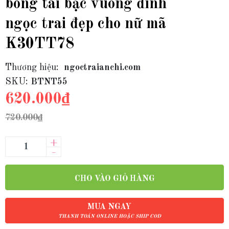
bông tai bạc vuông đính
ngọc trai đẹp cho nữ mã
K30TT78
Thương hiệu:
ngoctraianchi.com
SKU:
BTNT55
620.000₫
720.000₫
+
–
CHO VÀO GIỎ HÀNG
MUA NGAY
THANH TOÁN ONLINE HOẶC SHIP COD