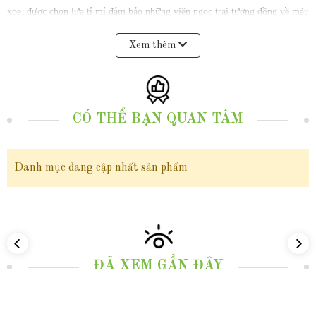
xoe, được chọn lựa tỉ mỉ đảm bảo những viên ngọc trai tương đồng về màu
sắc và kích thước, có bề mặt mịn màng bóng loáng, hiếm vết sinh
Xem thêm
trưởng phản chiếu ánh ngũ sắc lấp lánh tự nhiên làm tăng thêm giá trị và
vẻ đẹp quý phái cho bông tai.
CÓ THỂ BẠN QUAN TÂM
Bông tai ngọc trai thật dáng tòn ten lủng lẳng, bông tai bạc vuông đính
ngọc trai đẹp cho nữ mã K30TT78, với thiết kế hình vuông đơn giản cùng
Danh mục đang cập nhất sản phẩm
với sự lấp lánh nhẹ nhàng của viên ngọc trai thật mang lại cảm giác nhẹ
nhàng, duyên dáng và nữ tính, có thể dễ dàng phối hợp với nhiều mẫu
trang phục khác nhau như trang phục trang phục hàng ngày, công sở
hay trang phục dự tiệc... là lựa chọn hoàn hảo tạo ra một điểm nhấn quyến
ĐÃ XEM GẦN ĐÂY
rũ và sang trọng làm tôn lên vẻ đẹp tự nhiên và quý phái giúp phụ nữ tự
tin thể hiện vẻ đẹp của mình. Sản phẩm không chỉ là sự đầu tư thông minh