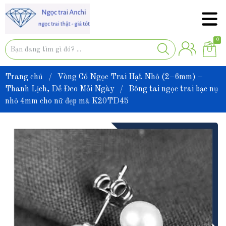
0
Trang chủ
/
Vòng Cổ Ngọc Trai Hạt Nhỏ (2–6mm) –
Thanh Lịch, Dễ Đeo Mỗi Ngày
/
Bông tai ngọc trai bạc nụ
nhỏ 4mm cho nữ đẹp mã K20TD45