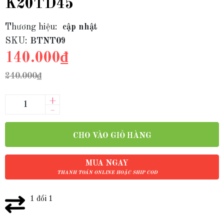
K20TD45
Thương hiệu:
cập nhật
SKU:
BTNT09
140.000₫
240.000₫
+
–
CHO VÀO GIỎ HÀNG
MUA NGAY
THANH TOÁN ONLINE HOẶC SHIP COD
1 đổi 1