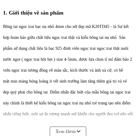
1. Giới thiệu về sản phẩm
Bông tai ngọc trai bạc nụ nhỏ 4mm cho nữ đẹp mã K20TD45 - là Sự kết
hợp hoàn hảo giữa chất liệu ngọc trai thật và kiểu bông tai nụ nhỏ. Sản
phẩm sử dụng chất liệu là bạc 925 đính viên ngọc trai ngọc trai thật nuôi
nước ngọt ( ngọc trai hột bẹt ) size 4-5mm, được lựa chọn tỉ mỉ đảm bảo 2
viên ngọc trai tương đồng về màu sắc, kích thước và ánh xà cừ, có bề
mặt mịn màng bóng loáng ít vết sinh trưởng làm tăng thêm giá trị và vẻ
đẹp quý phái cho bông tai. Điểm nhấn đặc biệt của mẫu bông tai ngọc trai
này chính là thiết kế kiểu bông tai ngọc trai nụ nhỏ trẻ trung tạo nên điểm
nhấn riêng biệt, một sự ấn tượng mạnh mẽ khiến cho người đeo trở nên nổi
bật và quyến rũ hơn.
Xem thêm