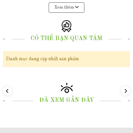
nhiên tròn xoe, được chọn lựa tỉ mỉ đảm bảo những viên ngọc trai tương
Xem thêm
đồng về màu sắc và kích thước, có bề mặt mịn màng bóng loáng, hiếm vết
sinh trưởng phản chiếu ánh ngũ sắc lấp lánh tự nhiên làm tăng thêm giá trị
và vẻ đẹp quý phái cho bông tai.
CÓ THỂ BẠN QUAN TÂM
Bông tai ngọc trai thật hình nơ, khuyên tai ngọc trai tòn ten dáng dài đẹp
Danh mục đang cập nhất sản phẩm
cho nữ mã K60TT78, với thiết kế hình chiếc nơ kiểu tòn ten dáng dài cùng
với sự lấp lánh nhẹ nhàng của viên ngọc trai thật mang lại cảm giác nhẹ
nhàng, duyên dáng và nữ tính, có thể dễ dàng phối hợp với nhiều mẫu
trang phục khác nhau như trang phục trang phục hàng ngày, công sở
ĐÃ XEM GẦN ĐÂY
hay trang phục dự tiệc... là lựa chọn hoàn hảo tạo ra một điểm nhấn quyến
rũ và sang trọng làm tôn lên vẻ đẹp tự nhiên và quý phái giúp phụ nữ tự
tin thể hiện vẻ đẹp của mình. Sản phẩm không chỉ là sự đầu tư thông minh