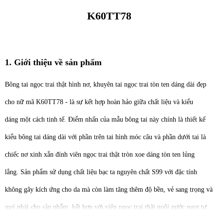
K60TT78
1. Giới thiệu về sản phẩm
Bông tai ngọc trai thật hình nơ, khuyên tai ngọc trai tòn ten dáng dài đẹp
cho nữ mã K60TT78 - là sự kết hợp hoàn hảo giữa chất liệu và kiểu
dáng một cách tinh tế. Điểm nhấn của mẫu bông tai này chính là thiết kế
kiểu bông tai dáng dài với phần trên tai hình móc câu và phần dưới tai là
chiếc nơ xinh xắn đính viên ngọc trai thật tròn xoe dáng tòn ten lủng
lẳng. Sản phẩm sử dụng chất liệu bạc ta nguyên chất S99 với đặc tính
không gây kích ứng cho da mà còn làm tăng thêm độ bền, vẻ sang trọng và
quý phái cho sản phẩm, kết hợp với viên ngọc trai thật nuôi nước ngọt tự