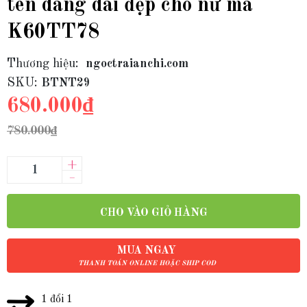
ten dáng dài đẹp cho nữ mã
K60TT78
Thương hiệu:
ngoctraianchi.com
SKU:
BTNT29
680.000₫
780.000₫
+
–
CHO VÀO GIỎ HÀNG
MUA NGAY
THANH TOÁN ONLINE HOẶC SHIP COD
1 đổi 1