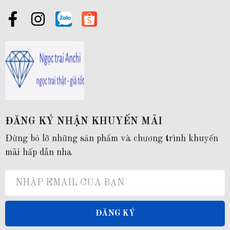
cho vẻ đẹp cá nhân mà còn là còn là một món quà giá trị và có ý nghĩa mà
bạn có thể lựa chọn để dành tặng cho những người thân yêu như một lời
chúc, lời mong cầu bình an, sức khỏe đến những người mà bạn yêu quý.
-------------------------------------------------------
2. Thông tin sản phẩm:
ĐĂNG KÝ NHẬN KHUYẾN MÃI
Mã sản phẩm:
K60TT78
Đừng bỏ lỡ những sản phẩm và chương trình khuyến
mãi hấp dẫn nha
Chất liệu:
Khung và dây bông tai bằng bạc ta nguyên chất S99
ĐĂNG KÝ
Ngọc trai: