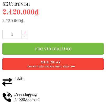
SKU:
BTV149
2.420.000₫
2.720.000₫
+
–
CHO VÀO GIỎ HÀNG
MUA NGAY
THANH TOÁN ONLINE HOẶC SHIP COD
1 đổi 1
Free shipping
> 500,000 vnđ