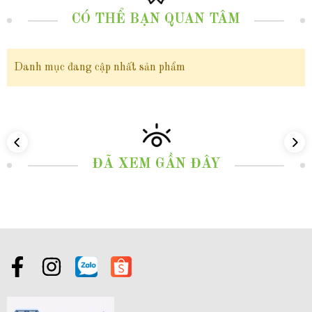
CÓ THỂ BẠN QUAN TÂM
Danh mục đang cập nhất sản phẩm
Đôi
bông tai cỏ 3 lá vàng Tây 10k BTV148
là món
trang sức tinh tế, mang đến vẻ đẹp rạng rỡ và may
mắn cho người sở hữu. Được chế tác từ vàng Tây cao
ĐÃ XEM GẦN ĐÂY
cấp, đính đá tỉ mỉ,
bông tai vàng nữ
hình cỏ 3 lá
BTV148
là lựa chọn hoàn hảo để tôn lên nét quyến rũ
và phong cách của bạn.
HOT
- Chương trình khuyến mãi hấp dẫn chào xuân
Ất Tị 2025 dành cho khách hàng mua sản phẩm