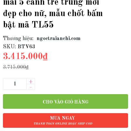
mai 5 cánh trẻ trung mới
đẹp cho nữ, mẫu chốt bấm
bật mã TL55
Thương hiệu:
ngoctraianchi.com
SKU:
BTV63
3.415.000₫
3.715.000₫
+
–
CHO VÀO GIỎ HÀNG
MUA NGAY
THANH TOÁN ONLINE HOẶC SHIP COD