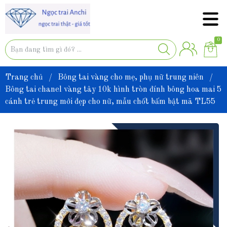
0
Trang chủ
/
Bông tai vàng cho mẹ, phụ nữ trung niên
/
Bông tai chanel vàng tây 10k hình tròn đính bông hoa mai 5
cánh trẻ trung mới đẹp cho nữ, mẫu chốt bấm bật mã TL55