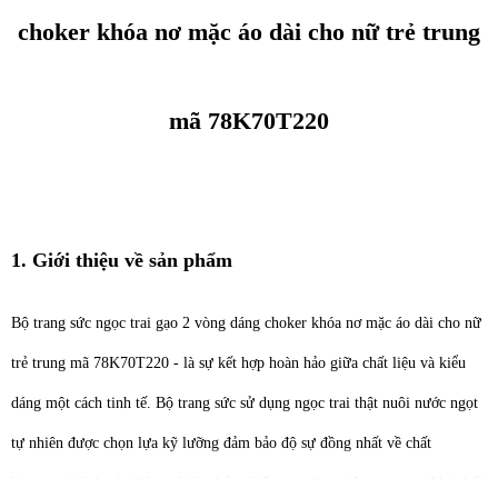
choker khóa nơ mặc áo dài cho nữ trẻ trung
mã 78K70T220
1. Giới thiệu về sản phẩm
Bộ trang sức ngọc trai gạo 2 vòng dáng choker khóa nơ mặc áo dài cho nữ
trẻ trung mã 78K70T220 - là sự kết hợp hoàn hảo giữa chất liệu và kiểu
dáng một cách tinh tế. Bộ trang sức sử dụng ngọc trai thật nuôi nước ngọt
tự nhiên được chọn lựa kỹ lưỡng đảm bảo độ sự đồng nhất về chất
lượng, với ánh xà cừ lung linh phản chiếu qua từng viên ngọc trai khi phối