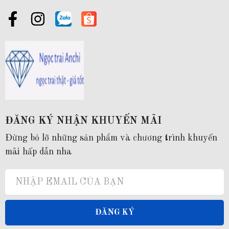
nhiên và sự tinh tế của con người. Bộ trang sức ngọc trai gạo 2 vòng dáng
choker khóa nơ mặc áo dài cho nữ trẻ trung mã 78K70T220, tỏa sáng như
một vì sao lấp lánh, là điểm nhấn cuối cùng, làm nổi bật vẻ đẹp tinh khôi,
duyên dáng và nữ tính của người phụ nữ.
ĐĂNG KÝ NHẬN KHUYẾN MÃI
--------------------------------------
Đừng bỏ lỡ những sản phẩm và chương trình khuyến
mãi hấp dẫn nha
2. Thông tin sản phẩm
Mã sản phẩm:
78K70T220
ĐĂNG KÝ
Bộ sản phẩm gồm:
Vòng cổ choker, vòng tay và hộp đựng ngọc trai