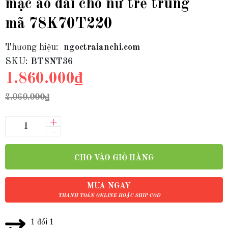
mặc áo dài cho nữ trẻ trung
mã 78K70T220
Thương hiệu:
ngoctraianchi.com
SKU:
BTSNT36
1.860.000₫
2.060.000₫
+
–
CHO VÀO GIỎ HÀNG
MUA NGAY
THANH TOÁN ONLINE HOẶC SHIP COD
1 đổi 1