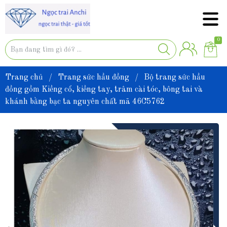
0
Trang chủ
/
Trang sức hầu đồng
/
Bộ trang sức hầu
đồng gồm Kiềng cổ, kiềng tay, trâm cài tóc, bông tai và
khánh bằng bạc ta nguyên chất mã 46C5762