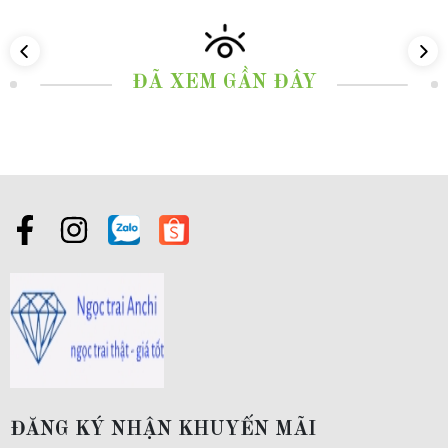
thống của áo dài.
-------------------------------------------------------
ĐÃ XEM GẦN ĐÂY
2. Thông tin sản phẩm:
Mã sản phẩm:
46C5762
Chất liệu:
Bạc ta nguyên chất S99
Kích thước:
vòng cổ đường kính 16.5cm và 17.5cm, Vòng tay đủ size -
Vui lòng nhắn size tay cho shop qua zalo
0977.53.1956
Kiểu dáng:
Bộ trang sức hầu đồng bằng bạc ta nguyên chất chạm rồng
phượng tinh xảo gồm
Kiềng cổ, kiềng tay, trâm cài tóc, bông tai và khánh
ĐĂNG KÝ NHẬN KHUYẾN MÃI