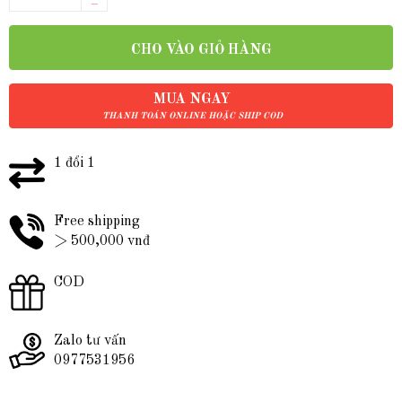
–
CHO VÀO GIỎ HÀNG
MUA NGAY
THANH TOÁN ONLINE HOẶC SHIP COD
1 đổi 1
Free shipping
> 500,000 vnđ
COD
Zalo tư vấn
0977531956