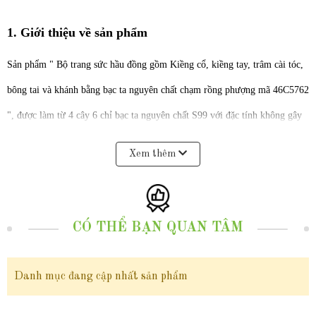
1. Giới thiệu về sản phẩm
Sản phẩm " Bộ trang sức hầu đồng gồm Kiềng cổ, kiềng tay, trâm cài tóc,
bông tai và khánh bằng bạc ta nguyên chất chạm rồng phượng mã 46C5762
", được làm từ 4 cây 6 chỉ bạc ta nguyên chất S99 với đặc tính không gây
kích ứng cho da, đảm bảo độ bền và sáng bóng theo thời gian. Điểm nhấn
Xem thêm
đặc biệt của bộ trang sức hầu đồng này có 5 món gồm kiềng cổ, kiềng tay,
trâm cài tóc, bông tai được thiết kế chạm khắc rồng, phượng sắc nét và
tinh xảo được nhiều phụ nữ ưa chuộng và lựa chọn khi kết hợp với áo dài,
CÓ THỂ BẠN QUAN TÂM
các bộ trang phục dân tộc, dùng cho các dịp lễ hội, biểu diễn, quay phim,
chụp ảnh, các buổi hầu đồng..., không chỉ toát lên vẻ đẹp tinh tế, sang
Danh mục đang cập nhất sản phẩm
trọng cho người đeo mà còn tạo nên sự hài hòa và tôn lên vẻ đẹp truyền