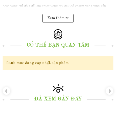
hoặc vòng chỉ đỏ ) để làm chiếc vòng tay dây đỏ charm vàng xinh xắn
hoặc có thể làm mặt dây chuyền vàng.
Xem thêm
-------------------------------------------------------
2. Thông tin sản phẩm:
CÓ THỂ BẠN QUAN TÂM
Mã sản phẩm:
19V27
Danh mục đang cập nhất sản phẩm
Chất liệu:
vàng tây 10 karat -
có giấy kiểm định tuổi vàng bằng máy
đo quang phổ
và giấy cam kết thu mua lại sản phẩm vàng cũ
Trọng lượng:
ĐÃ XEM GẦN ĐÂY
Size 8mm:
trọng lượng 1 phân 9 = 0.7125g vàng 10k