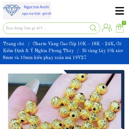
0
Trang chủ
/
Charm Vàng Cao Cấp 10K – 18K – 24K, Có
Kiểm Định & Ý Nghĩa Phong Thủy
/
Bi vàng tây 10k size
8mm và 10mm kiểu phay xoắn mã 19V27