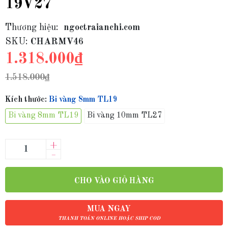
19V27
Thương hiệu:
ngoctraianchi.com
SKU:
CHARMV46
1.318.000₫
1.518.000₫
Kích thước:
Bi vàng 8mm TL19
Bi vàng 8mm TL19
Bi vàng 10mm TL27
+
–
CHO VÀO GIỎ HÀNG
MUA NGAY
THANH TOÁN ONLINE HOẶC SHIP COD